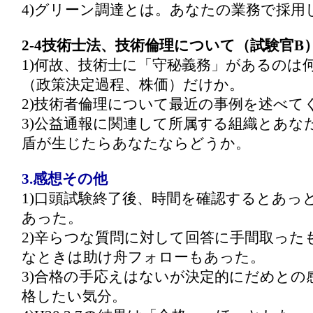
4)グリーン調達とは。あなたの業務で採用
2-4技術士法、技術倫理について（試験官B
1)何故、技術士に「守秘義務」があるのは
（政策決定過程、株価）だけか。
2)技術者倫理について最近の事例を述べて
3)公益通報に関連して所属する組織とあな
盾が生じたらあなたならどうか。
3.感想その他
1)口頭試験終了後、時間を確認するとあっ
あった。
2)辛らつな質問に対して回答に手間取った
なときは助け舟フォローもあった。
3)合格の手応えはないが決定的にだめとの
格したい気分。