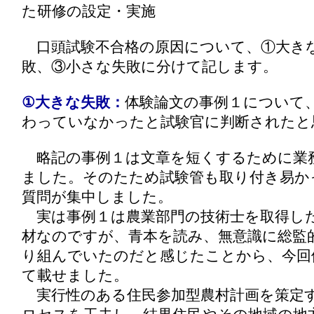
た研修の設定・実施
口頭試験不合格の原因について、①大き
敗、③小さな失敗に分けて記します。
①大きな失敗：
体験論文の事例１について
わっていなかったと試験官に判断されたと
略記の事例１は文章を短くするために業
ました。そのたため試験管も取り付き易か
質問が集中しました。
実は事例１は農業部門の技術士を取得し
材なのですが、青本を読み、無意識に総監
り組んでいたのだと感じたことから、今回
て載せました。
実行性のある住民参加型農村計画を策定