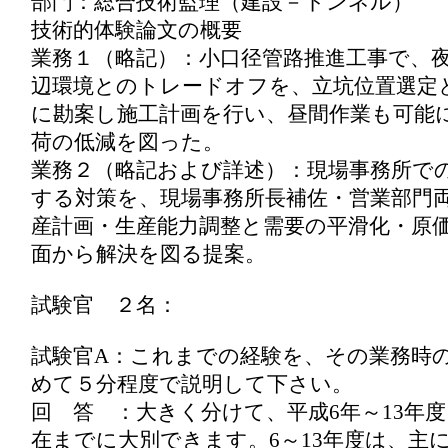
部門：総合技術監理（建設－トンネル）
技術的体験論文の概要
業務１（略記）：小口径管路推進工事で、
辺環境とのトレードオフを、立坑位置選定
に勘案し施工計画を行い、昼間作業も可能
荷の低減を図った。
業務２（略記および詳述）：現場事務所で
する対策を、現場事務所長補佐・営業部門
産計画・生産能力調整と需要の平滑化・原
面から解決を図る提案。
試験官 ２名：
試験官A：これまでの経験を、その業務時
めて５分程度で説明して下さい。
回 答 ：大きく分けて、平成6年～13年度
在までに大別できます。6～13年度は、主