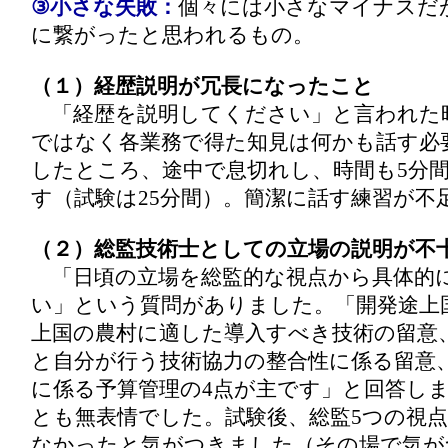
③小さな失敗：
個々には小さなマイナスだ
に繋がったと思われるもの。
（１）経歴説明が冗長になったこと
「経歴を説明してください」と言われた
ではなく各業務で得た知見は何かも話す必
したところ、途中で息切れし、時間も5分
す（試験は25分間）。簡潔に話す練習が不
（２）総監技術士としての立場の説明が不
「日頃の立場を総監的な視点から具体的
い」という質問がありました。「開発途上
上国の農村に適した導入すべき技術の留意
と自分が行う技術協力の整合性に係る留意
に係る予算管理の4点が主です」と回答しま
とも無表情でした。試験後、総監5つの視
なかったと気がつきました（その場で気が