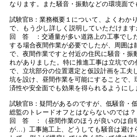
なります。また騒音・振動などの環境面で
試験官B：業務概要１について、よくわか
で、もう少し詳しく説明していただけます
回 答 ：交通量が多い道路上の工事でし
する場合夜間作業が必要でしたが、周囲は
で、夜間作業ですと付近の住民に騒音・振
れがありました。特に推進工事は立坑での
で、立坑部分の位置選定と仮設計画を工夫
坑を設け、昼間作業を可能にすることで、
済性や安全面でも効果を得られるようにし
試験官B：疑問があるのですが、低騒音・
総監のトレードオフとはならないのでは？
回 答 ：（昼間作業のほうが良いのは自
が…）工事施工上、どうしても騒音は避け