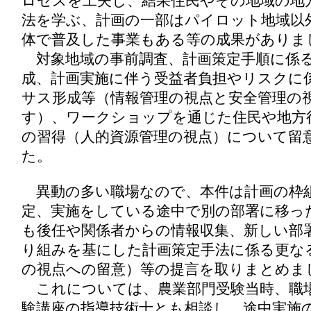
ロセスを工夫し、結果住民やその地域の地
法を学ぶ、計画の一部はパイロット地域以
体で普及した事業もある等の成果がありま
対象地域の事前調査、計画策定手順に係る
成、計画実施に伴う受益者負担やリスクに
サス形成等（情報管理の視点と安全管理の
す）、ワークショップを通じた住民や地方
の習得（人的資源管理の視点）について留
た。
異動の多い職場なので、本件は計画の枠
定、実施をしている途中で別の部署に移っ
も後任や関係者からの情報収集、新しい部
り組みを基にした計画策定手法に係る更な
の視点への留意）等の提言を取りまとめま
これについては、農業部門受験当時、職
験講座の指導技術士とも相談し、途中実施