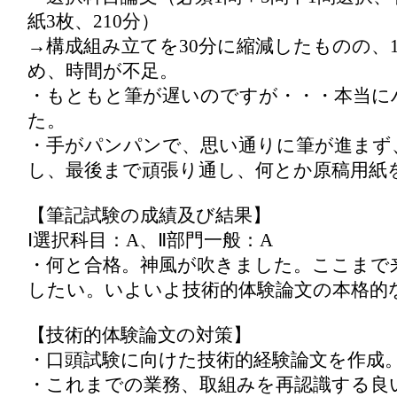
紙3枚、210分）
→構成組み立てを30分に縮減したものの、1
め、時間が不足。
・もともと筆が遅いのですが・・・本当に
た。
・手がパンパンで、思い通りに筆が進まず
し、最後まで頑張り通し、何とか原稿用紙
【筆記試験の成績及び結果】
Ⅰ選択科目：A、Ⅱ部門一般：A
・何と合格。神風が吹きました。ここまで
したい。いよいよ技術的体験論文の本格的
【技術的体験論文の対策】
・口頭試験に向けた技術的経験論文を作成
・これまでの業務、取組みを再認識する良