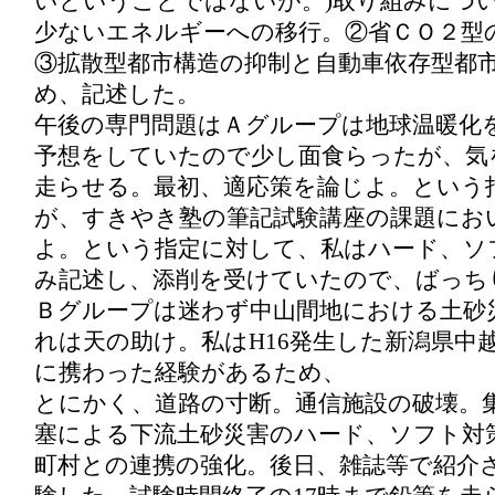
いということではないが。)取り組みにつ
少ないエネルギーへの移行。②省ＣＯ２型
③拡散型都市構造の抑制と自動車依存型都
め、記述した。
午後の専門問題はＡグループは地球温暖化
予想をしていたので少し面食らったが、気
走らせる。最初、適応策を論じよ。という
が、すきやき塾の筆記試験講座の課題にお
よ。という指定に対して、私はハード、ソ
み記述し、添削を受けていたので、ばっち
Ｂグループは迷わず中山間地における土砂
れは天の助け。私はH16発生した新潟県中
に携わった経験があるため、
とにかく、道路の寸断。通信施設の破壊。
塞による下流土砂災害のハード、ソフト対
町村との連携の強化。後日、雑誌等で紹介