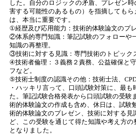
した。自分のロジックの矛盾、プレゼン時
害する可能性のあるもの）を指摘してもら
は、本当に重要です。
①経歴及び応用能力：技術的体験論文のプ
②体系的専門知識：筆記試験のフォローや
知識の再整理。
③技術に対する見識：専門技術のトピック
④技術者倫理：３義務２責務、公益確保と
フなど。
⑤技術士制度の認識その他：技術士法、CP
・ハッキリ言って、口頭試験対策に、最も
た。筆記試験合格発表から口頭試験の受験
術的体験論文の作成も含め、休日は、試験
術的体験論文のプレゼン、技術に対する見
ど、この受験を通じて得た知識や考え方の
となりました。