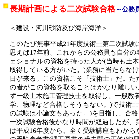
長期計画による二次試験合格
～公務
＜建設・河川砂防及び海岸海洋＞
このたび無事平成21年度技術士第二次試験
思えば17年前、これからの公務員も自分の
ェショナルの資格を持った人が(当時も土
取得している方がいた。)業務に当たらな
日が来る。この資格こそ「技術士」だ。た
の者がこの資格を取ることはかなり難しい
ず一級土木施工管理技士を取得し、一般教養
学、物理など合格しそうもない。)で技術士第
の試験は小論文もあった。)を目指し、合格
一次試験合格後かなり時間が経過したが、
は平成16年度から。全く受験講座もわから