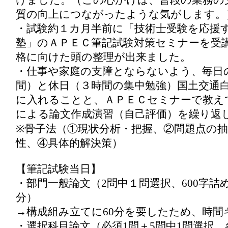
けました。（この心がけは、普段の業務の
質の向上につながったような気がします。
・試験約１カ月半前に「技術士受験を応援する
塾」のＡＰＥＣ筆記試験対策セミナーを受
格に向けた頭の整理が出来ました。
・仕事や家庭の支障とならないよう、毎日
間）と休日（３時間の集中勉強）国土交通
に入れることと、ＡＰＥＣセミナーで教え
による論文作成演習（自己評価）を繰り返
※骨子法（①現状分析・把握、②問題点の
性、④具体的解決策）
【筆記試験当日】
・部門一般論文（2問中１問選択、600字詰め
分）
→構成組み立てに60分を要したため、時間
・選択科目論文（必須1問＋5問中1問選択、