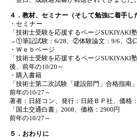
４．教材、セミナー（そして勉強に着手し
・セミナー
「技術士受験を応援するページSUKIYAK
→①筆記試験：6/28、②体験論文：9/6、③口
・Ｗｅｂページ
「技術士受験を応援するページSUKIYAKI
後、前年の10/20～
・購入書籍
「技術士第二次試験「建設部門」合格指南
前年の10/27～
著者：日経コン、発行：日経ＢＰ社、価格：2
「国土交通白書」2008、価格：2900円
前年の10/27～
５．おわりに