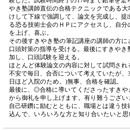
験した。試験時間終了の17時まで鉛筆を走
やき塾講師直伝の合格テクニックである大
けして下線で強調して、論文を完成し、提出。1
る恐る技術士会のＨＰにアクセスし、自分
を上げ、喜ぶ。
その後すきやき塾の筆記講座の講師の方に
口頭対策の指導を受ける。最後にすきやき
加し、口頭試験を迎える。
ほとんど体験論文の内容に対して試問され
不安で毎日、合否について考えていたが、3.
日ほど入院のため。)無事、合格を確認。
最後に、◎合格に導いてくださったすきや
から御礼を申し上げます。有り難うござい
自己研鑽に励むとともに、職場とは違う技
込んで、いろいろな方と知り合いたいと思