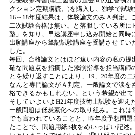
の受験参考書(理工図書の過去問の正答例2
クション定期購読。)を購入し、独学で試験
16～18年度結果は、体験論文のみＡ判定
二次試験合格は無い。と落胆している所に
塾」を知り、早速講座申し込み開始と同時
出願講座から筆記試験講座を受講させてい
した。
毎回、合格論文とはほど遠い内容の私の提
確な問題点を指摘した添削指導を担当講師
とを繰り返すことにより、19、20年度の
なんと専門論文がＡ判定。一般論文で涙を
格できるかもしれない。という希望が出て
そしていよいよH21年度技術士試験を迎え
一般問題は低炭素化への取り組み。これは
でも言われていることと、昨年度予想問題
たことで、問題用紙3枚をめいっぱい記述。