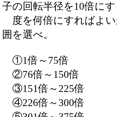
子の回転半径を10倍に
度を何倍にすればよい
囲を選べ。
①1倍～75倍
②76倍～150倍
③151倍～225倍
④226倍～300倍
⑤301倍～375倍