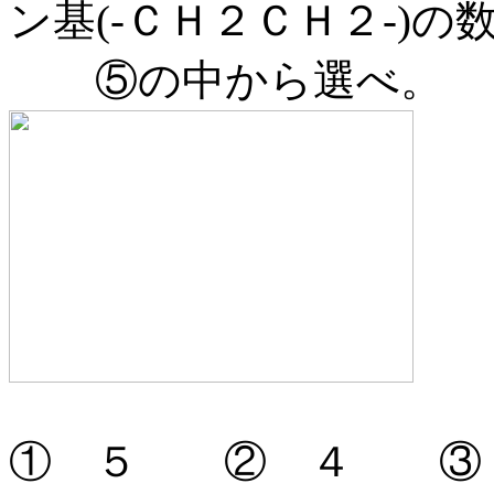
ン基(-ＣＨ２ＣＨ２-)
⑤の中から選べ。
① ５ ② ４ ③