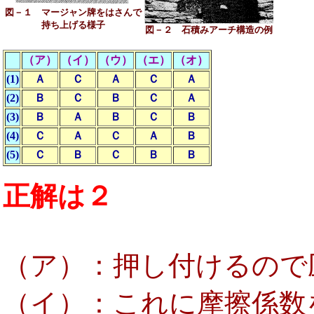
図－１ マージャン牌をはさんで
持ち上げる様子
図－２ 石積みアーチ構造の例
（ア）
（イ）
（ウ）
（エ）
（オ）
(1)
Ａ
Ｃ
Ａ
Ｃ
Ａ
(2)
Ｂ
Ｃ
Ｂ
Ｃ
Ａ
(3)
Ｂ
Ａ
Ｂ
Ｃ
Ｂ
(4)
Ｃ
Ａ
Ｃ
Ａ
Ｂ
(5)
Ｃ
Ｂ
Ｃ
Ｂ
Ｂ
正解は２
（ア）：押し付けるので圧
（イ）：これに摩擦係数