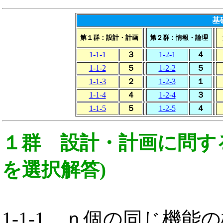
基
第１群：設計・計画
第２群：情報・論理
1-1-1
３
1-2-1
４
1-1-2
５
1-2-2
５
1-1-3
２
1-2-3
１
1-1-4
４
1-2-4
３
1-1-5
５
1-2-5
４
１群 設計・計画に問す
を選択解答)
1-1-1
ｎ個の同じ機能の