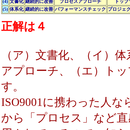
(4)
文書化
継続的に改善
プロセスアプローチ
トップ
(5)
体系化
継続的に改善
パフォーマンスチェック
プロジェ
正解は４
（ア）文書化、（イ）体
アプローチ、（エ）トッ
す。
ISO9001に携わった人
から「プロセス」など直