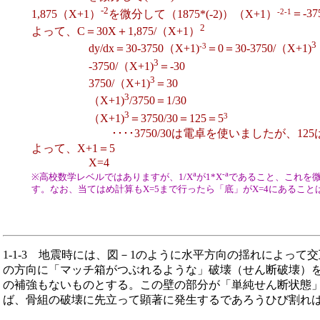
-2
-2-1
1,875（X+1）
を微分して（1875*(-2)）（X+1）
＝-37
2
よって、C＝30X＋1,875/（X+1）
3
-3
dy/dx＝30-3750
（X+1)
＝0＝30-3750/（X+1)
3
-3750/（X+1)
＝-30
3
3750/（X+1)
＝30
3
（X+1)
/3750＝1/30
3
3
（X+1)
＝3750/30＝125＝5
････3750/30は電卓を使いましたが、125
よって、X+1＝5
X=4
a
-a
※高校数学レベルではありますが、1/X
が1*X
であること、これを微
す。なお、当てはめ計算もX=5まで行ったら「底」がX=4にあるこ
1-1-3
地震時には、図－1のように水平方向の揺れによって交
の方向に「マッチ箱がつぶれるような」破壊（せん断破壊）
の補強もないものとする。この壁の部分が「単純せん断状態
ば、骨組の破壊に先立って顕著に発生するであろうひび割れ