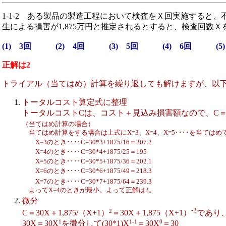
1-1-2
ある製品の製造工程において検査をＸ回実施すると、不
生による損害が1,875万円と推定されるとすると、検査回数
(1) 3回 (2) 4回 (3) 5回 (4) 6回 (5)
正解は2
トライアル（当てはめ）計算を繰り返しても解けますが、以
トータルコスト算定式に整理
トータルコストCは、コスト＋見込み損害額なので、C＝30X＋
（当てはめ計算の場合）
当てはめ計算をする場合は上式にX=3、X=4、X=5････を当ては
X=3のとき････C=30*3+1875/16＝207.2
X=4のとき････C=30*4+1875/25＝195
X=5のとき････C=30*5+1875/36＝202.1
X=6のとき････C=30*6+1875/49＝218.3
X=7のとき････C=30*7+1875/64＝239.3
よってX=4のときが最小。よって正解は2。
微分
-2
2
C＝30X＋1,875/（X+1）
＝30X＋1,875（X+1）
であり
1
1-1
0
30X＝30X
を微分して(30*1)X
＝30X
＝30