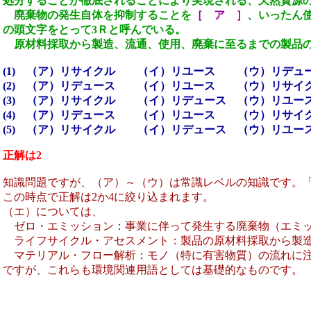
処分することが徹底されることにより実現される、天然資源の
廃棄物の発生自体を抑制することを
［ ア ］
、いったん
の頭文字をとって3Ｒと呼んでいる。
原材料採取から製造、流通、使用、廃棄に至るまでの製品の
(1) （ア）リサイクル （イ）リユース （ウ）リデュ
(2) （ア）リデュース （イ）リユース （ウ）リサイ
(3) （ア）リサイクル （イ）リデュース （ウ）リユ
(4) （ア）リデュース （イ）リユース （ウ）リサイ
(5) （ア）リサイクル （イ）リデュース （ウ）リユ
正解は2
知識問題ですが、（ア）～（ウ）は常識レベルの知識です。
この時点で正解は2か4に絞り込まれます。
（エ）については、
ゼロ・エミッション：事業に伴って発生する廃棄物（エミッ
ライフサイクル・アセスメント：製品の原材料採取から製造
マテリアル・フロー解析：モノ（特に有害物質）の流れに注
ですが、これらも環境関連用語としては基礎的なものです。