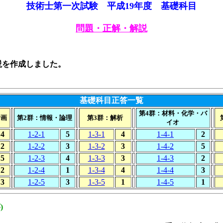
技術士第一次試験 平成19年度 基礎科目
問題・正解・解説
説を作成しました。
基礎科目正答一覧
第4群：材料・化学・バ
計画
第2群：情報・論理
第3群：解析
イオ
4
1-2-1
5
1-3-1
4
1-4-1
2
2
1-2-2
3
1-3-2
3
1-4-2
5
5
1-2-3
4
1-3-3
3
1-4-3
2
2
1-2-4
1
1-3-4
4
1-4-4
3
3
1-2-5
3
1-3-5
1
1-4-5
1
)