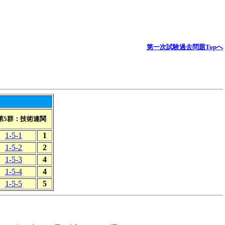
第一次試験過去問題Topへ
第5群：技術連関
1-5-1
1
1-5-2
2
1-5-3
4
1-5-4
4
1-5-5
5