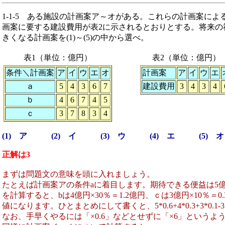
1-1-5
ある施設の計画案ア～オがある。これらの計画案による施
画案に要する建設費用が表2に示されるとおりとする。将来の社
きくなる計画案を(1)～(5)の中から選べ。
表1（単位：億円）
表2（単位：億円）
条件＼計画案
ア
イ
ウ
エ
オ
計画案
ア
イ
ウ
エ
ａ
5
4
3
6
7
建設費用
3
4
3
4
ｂ
4
6
7
4
5
ｃ
3
7
8
3
4
(1) ア (2) イ (3) ウ (4) エ (5) オ
正解は3
まずは問題文の意味を頭に入れましょう。
たとえば計画案アの条件aに着目します。期待できる便益は5億
を計算すると、bは4億円×30％＝1.2億円、ｃは3億円×10％
値になります。ひとまとめにして書くと、5*0.6+4*0.3+3*0.1-
なお、手早くやるには「×0.6」などとせずに「×6」という