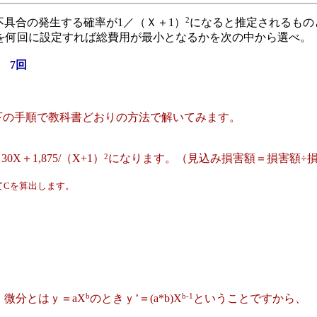
2
具合の発生する確率が1／（Ｘ＋1）
になると推定されるもの
Ｘを何回に設定すれば総費用が最小となるかを次の中から選べ。
 7回
下の手順で教科書どおりの方法で解いてみます。
2
1,875/（X+1）
になります。（見込み損害額＝損害額÷
めてCを算出します。
b
b-1
、微分とはｙ＝aX
のときｙ’＝(a*b)X
ということですから、