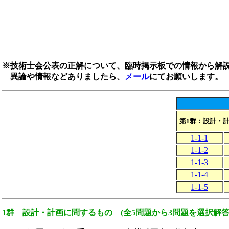
※技術士会公表の正解について、臨時掲示板での情報から解
異論や情報などありましたら、
メール
にてお願いします。
第1群：設計・
1-1-1
1-1-2
1-1-3
1-1-4
1-1-5
1群 設計・計画に問するもの (全5問題から3問題を選択解答