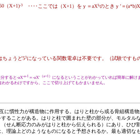
-3
b
50（X+1)
････ここでは（X+1）を
ｙ＝aX
のときｙ’＝(a*b)
3
はちょうど5
になっている関数電卓は不要です。（試験ですもの
-a-1
-（a+1）
分すると-aX
＝-aX
になるということがわかっていれば簡単に解け
とはわかるわけですから、ここで切り上げてもかまいません。
互に慣性力が構造物に作用する。はりと柱から或る骨組構造物
をすることがある。はりと柱で囲まれた壁の部分が、モルタル
」（せん断応力のみがはりと柱から伝えられる）にあり、ひび
は、理論上どのようなものになると予想されるか。最も適切な