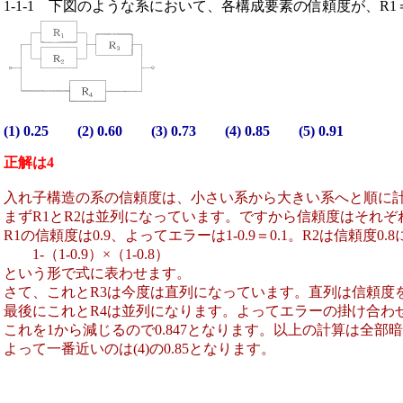
1-1-1
下図のような系において、各構成要素の信頼度が、R1＝0.9
(1) 0.25 (2) 0.60 (3) 0.73 (4) 0.85 (5) 0.91
正解は4
入れ子構造の系の信頼度は、小さい系から大きい系へと順に計算
まずR1とR2は並列になっています。ですから信頼度はそれ
R1の信頼度は0.9、よってエラーは1-0.9＝0.1。R2は信頼度
1-（1-0.9）×（1-0.8）
という形で式に表わせます。
さて、これとR3は今度は直列になっています。直列は信頼度を掛け合
最後にこれとR4は並列になります。よってエラーの掛け合わせてありR3
これを1から減じるので0.847となります。以上の計算は全部
よって一番近いのは(4)の0.85となります。