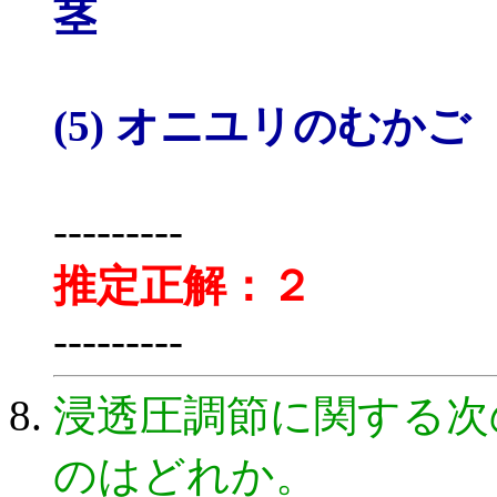
茎
(5) オニユリのむかご
---------
推定正解：２
---------
浸透圧調節に関する次
のはどれか。