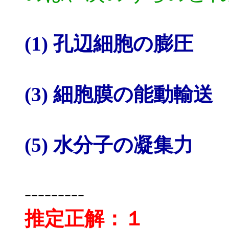
(1) 孔辺細胞の膨
(3) 細胞膜の能動輸
(5) 水分子の凝集力
---------
推定正解：１