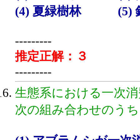
(4) 夏緑樹林 (5)
---------
推定正解：３
---------
生態系における一次消
次の組み合わせのうち