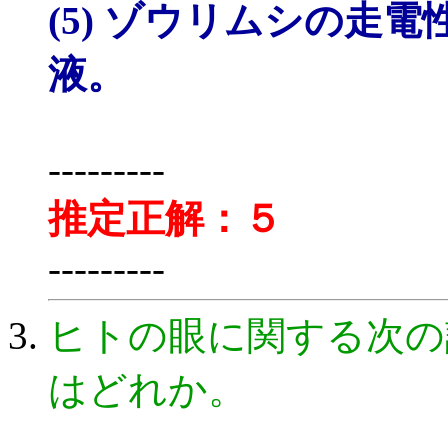
(5) ゾウリムシの走
液。
---------
推定正解：５
---------
ヒトの眼に関する次の
はどれか。