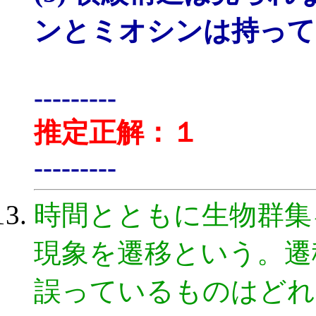
ンとミオシンは持って
---------
推定正解：１
---------
時間とともに生物群集
現象を遷移という。遷
誤っているものはどれ