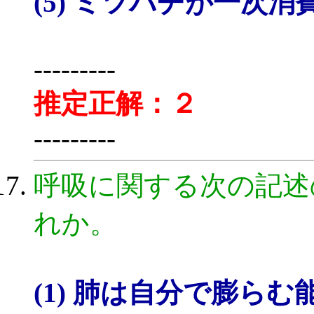
(5) ミツバチが一次
---------
推定正解：２
---------
呼吸に関する次の記述
れか。
(1) 肺は自分で膨ら