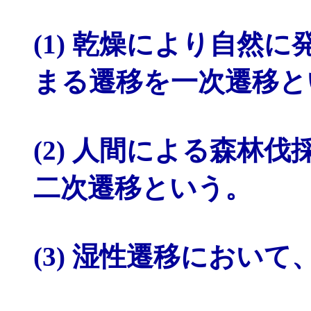
(1) 乾燥により自然
まる遷移を一次遷移と
(2) 人間による森林
二次遷移という。
(3) 湿性遷移におい