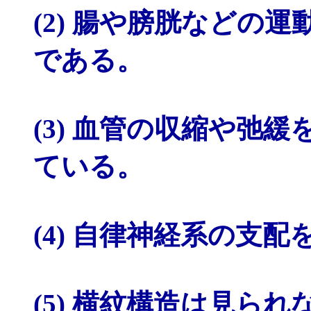
(2) 腸や膀胱などの
である。
(3) 血管の収縮や弛
ている。
(4) 自律神経系の支
(5) 横紋構造は見ら