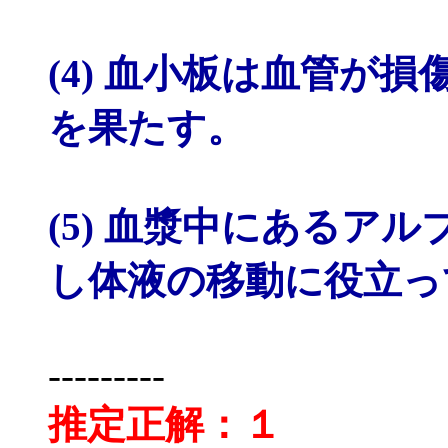
(4) 血小板は血管が
を果たす。
(5) 血漿中にあるア
し体液の移動に役立っ
---------
推定正解：１