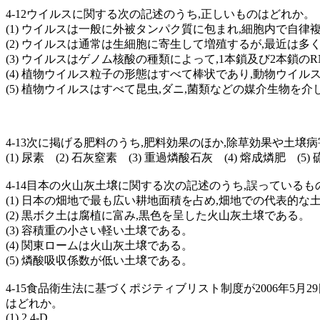
4-12ウイルスに関する次の記述のうち,正しいものはどれか。
(1) ウイルスは一般に外被タンパク質に包まれ,細胞内で自
(2) ウイルスは通常は生細胞に寄生して増殖するが,最近は
(3) ウイルスはゲノム核酸の種類によって,1本鎖及び2本鎖
(4) 植物ウイルス粒子の形態はすべて棒状であり,動物ウイル
(5) 植物ウイルスはすべて昆虫,ダニ,菌類などの媒介生物を
4-13次に掲げる肥料のうち,肥料効果のほか,除草効果や土
(1) 尿素 (2) 石灰窒素 (3) 重過燐酸石灰 (4) 熔成燐肥 (5)
4-14目本の火山灰土壌に関する次の記述のうち,誤っている
(1) 日本の畑地で最も広い耕地面積を占め,畑地での代表的な
(2) 黒ボク土は腐植に富み,黒色を呈した火山灰土壌である。
(3) 容積重の小さい軽い土壌である。
(4) 関東ロームは火山灰土壌である。
(5) 燐酸吸収係数が低い土壌である。
4-15食品衛生法に基づくポジティブリスト制度が2006年5
はどれか。
(1) 2,4-D