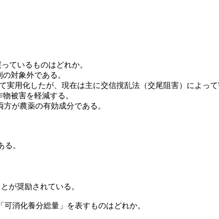
,誤っているものはどれか。
規制の対象外である。
として実用化したが、現在は主に交信撹乱法（交尾阻害）によっ
る作物被害を軽減する。
生結晶毒素の両方が農薬の有効成分である。
。
である。
ることが奨励されている。
,「可消化養分総量」を表すものはどれか。