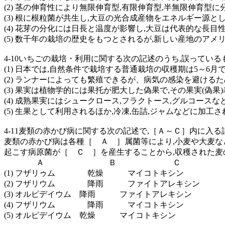
(2) 茎の伸育性により無限伸育型,有限伸育型,半無限伸育
(3) 根に根粒菌が共生し,大豆の光合成産物をエネルギー源
(4) 花芽の分化には日長と温度が影響し,大豆は代表的な長
(5) 数千年の栽培の歴史をもつとされるが,新しい産地のアメ
4-10いちごの栽培・利用に関する次の記述のうち,誤ってい
(1) 日本では,自然条件で栽培する普通栽培の収穫期は5～6
(2) ランナーによっても繁殖できるが、病気の感染を避け
(3) 果実は植物学的には果托が肥大した偽果で,その果実(偽
(4) 成熟果実にはシュークロース,フラクトース,グルコース
(5) 生果として利用されるほか,冷凍,缶詰,ジャムなどに加
4-11麦類の赤かび病に関する次の記述で,［Ａ～Ｃ］内に入る語句
麦類の赤かび病は各種［ Ａ ］属菌等により,小麦や大麦な
起こす病原菌が［ Ｃ ］を産生することから,収穫された麦
Ａ Ｂ Ｃ
(1) フザリゥム 乾燥 マイコトキシン
(2) フザリウム 降雨 ファイトアレキシン
(3) オルピデイウム 降雨 ファイトアレキシン
(4) フザリウム 降雨 マイコトキシン
(5) オルピデイウム 乾燥 マイコトキシン