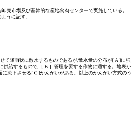
食肉卸売市場及び基幹的な産地食肉センターで実施している。
」のように記す。
降雨状に散水するものであるが,散水量の分布が[ A ]に強
供給するもので,［ B ］管理を要する作物に適する。地表か
に流下させる[ C ]かんがいがある。以上のかんがい方式のう