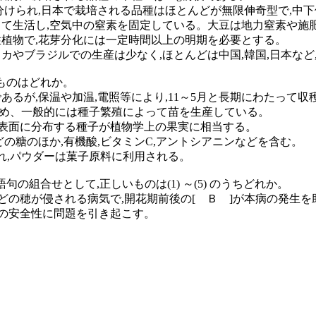
型に分けられ,日本で栽培される品種はほとんどが無限伸奇型で,
として生活し,空気中の窒素を固定している。大豆は地力窒素や施
目性植物で,花芽分化には一定時間以上の明期を必要とする。
リカやブラジルでの生産は少なく,ほとんどは中国,韓国,日本な
るものはどれか。
月であるが,保温や加温,電照等により,11～5月と長期にわたっ
るため、一般的には種子繁殖によって苗を生産している。
果)表面に分布する種子が植物学上の果実に相当する。
などの糖のほか,有機酸,ビタミンC,アントシアニンなどを含む。
工され,パウダーは菓子原料に利用される。
の組合せとして,正しいものは(1) ～(5) のうちどれか。
どの穂が侵される病気で,開花期前後の[ Ｂ ]が本病の発生
の安全性に問題を引き起こす。