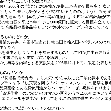
述のうち,正しいものはどれか。
おり,2006年の内訳では水産物が7割以上を占めて最も多く,次
でみると,りんご,長いも等が大きく伸びているものの,しょう油,み
と,欧州先進国での目本食ブーム等の進展により,EUへの輸出額
品の輸出額を平成25年までに3,000億円に拡大する目標を立てて
いので,高級品や贈答品等としての海外でのニーズが高まっている
いるものはどれか。
多様な農業の共存」を基本理念とし,輸出国と輸入国のバランスの
競争である。
化を基本としつつ,これを補完するものとしてFTA(自由貿易協定)
2006年末に合意が成立し協定を締結した。
スの供与等を内容とする支援策を,2005年12月上旬に策定,公表し
るものはどれか。
生物の成長過程で光合成により大気中から吸収した二酸化炭素であ
全体プランを作成し,実現を図る「バイオマスタウン」の構築を推
や食品廃棄物である廃食用油からバイオディーゼル燃料を作り出
」,「資源作物」の3つのバイオマスの区分のうち,2006年にお
イオエタノールを製造,実用化しており,この2国で世界のバイオ
記述のうち,誤っているものはどれか。