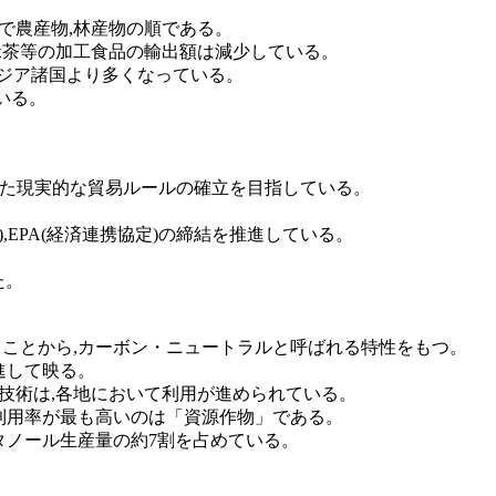
いで農産物,林産物の順である。
そ,緑茶等の加工食品の輸出額は減少している。
がアジア諸国より多くなっている。
いる。
。
とれた現実的な貿易ルールの確立を目指している。
,EPA(経済連携協定)の締結を推進している。
た。
ることから,カーボン・ニュートラルと呼ばれる特性をもつ。
進して映る。
す技術は,各地において利用が進められている。
いて利用率が最も高いのは「資源作物」である。
エタノール生産量の約7割を占めている。