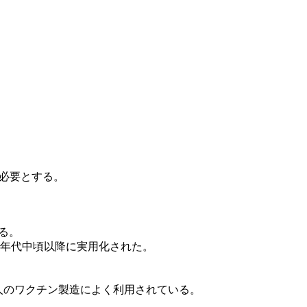
。
を必要とする。
る。
40年代中頃以降に実用化された。
や人のワクチン製造によく利用されている。