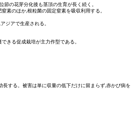
中下位節の花芽分化後も茎頂の生育が長く続く。
肥窒素のほか,根粒菌の固定窒素を吸収利用する。
ど,アジアで生産される。
て収穫できる促成栽培が主力作型である。
を助長する。被害は単に収量の低下だけに留まらず,赤かび病を