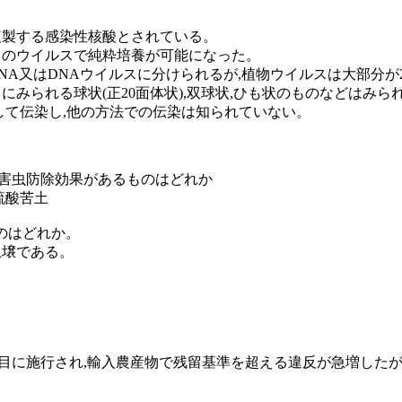
律複製する感染性核酸とされている。
多くのウイルスで純粋培養が可能になった。
のRNA又はDNAウイルスに分けられるが,植物ウイルスは大部分
スにみられる球状(正20面体状),双球状,ひも状のものなどはみら
介して伝染し,他の方法での伝染は知られていない。
壌病害虫防除効果があるものはどれか
 硫酸苦土
ものはどれか。
土壌である。
月29目に施行され,輸入農産物で残留基準を超える違反が急増した