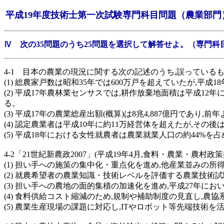
平成19年度技術士第一次試験専門科目問題（農業部門
Ⅳ 次の35問題のうち25問題を選択して解答せよ。（専門
4-1 目本の農業の現況に関する次の記述のうち,誤っている
(1) 総農家戸数は昭和35年では600万戸を超えていたが,平成
(2) 平成17年農林業センサスでは,耕作放棄地面積は平成
る。
(3) 平成17年の農業総産出額(概算)は8兆4,887億円であり,前
(4) 認定農業者は平成10年に約11万経営体を超えたが,その
(5) 平成18年における女性就農者は農業就業人口の約44%を
4-2「21世紀新農政2007」(平成19年4月,食料・農業・
(1) 担い手への施策の集中化・重点化を進め,他産業並みの
(2) 就農希望者の農業知識・技術レベルを評価する農業技術
(3) 担い手への農地の面的集積の加速化を進め,平成27年
(4) 食料供給コスト縮減のため,規制や補助制度の見直し,
(5) 農業生産現場の課題に対応し,ITやロボット等先端技