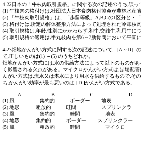
4-22日本の「牛枝肉取引規格」に関する次の記述のうち,誤
(1) 牛枝肉の格付けは,社団法人日本食肉格付協会が農林
(2) 「牛枝肉取引規格」は、「歩留等級」A,B,Cの1区分と・「肉
(3) 格付けは,所定の解体整形方法によって処理された冷却枝
(4) 取引規格は,年齢,性別にかかわらず,和牛,交雑牛,乳用
(5) 取引規格の適用は,半丸枝肉を第6～7肋骨間において平
4-23畑地かんがい方式に関する次の記述について,［A～D
て,正しいものは(1) ～(5) のうちどれか。
畑地かんがい方式には,水の供給方法によって以下のものがある
く影響される欠点がある。マイクロかんがい方式は,ほ場配管
んがい方式は,流水又は湛水により用水を供給するもので,その
ち,かんがい効率が最も悪いのは,[ D ]かんがい方式である。
A B C D
(1) 風 集約的 ボーダー 地表
(2) 地形 粗放的 畦間 スプリンクラー
(3) 風 集約的 畦間 地表
(4) 地形 集約的 ボーダー スプリンクラー
(5) 風 粗放的 畦間 マイクロ