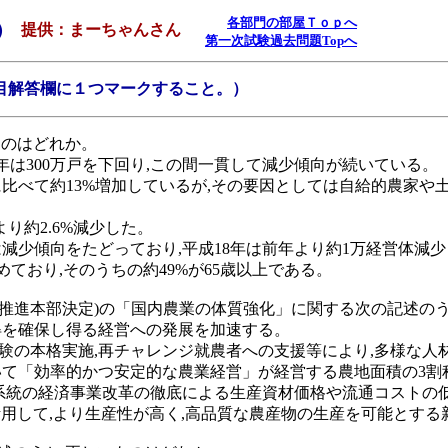
各部門の部屋Ｔｏｐへ
）
提供：まーちゃんさん
第一次試験過去問題Topへ
科目解答欄に１つマークすること。）
ものはどれか。
18年は300万戸を下回り,この間一貫して減少傾向が続いている。
12年に比べて約13%増加しているが,その要因としては自給的農
年より約2.6%減少した。
後は減少傾向をたどっており,平成18年は前年より約1万経営体減
占めており,そのうちの約49%が65歳以上である。
農村政策推進本部決定)の「国内農業の体質強化」に関する次の記述
所得を確保し得る経営への発展を加速する。
試験の本格実施,再チャレンジ就農者への支援等により,多様な
において「効率的かつ安定的な農業経営」が経営する農地面積の3
農協系統の経済事業改革の徹底による生産資材価格や流通コスト
術を活用して,より生産性が高く,高品質な農産物の生産を可能とす