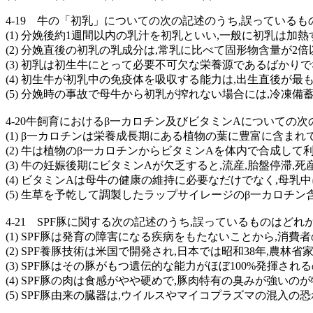
4-19 牛の「初乳」についての次の記述のうち,誤っている
(1) 分娩後約1週間以内の乳汁を初乳といい,一般に初乳は加
(2) 分娩直後の初乳の乳成分は,常乳に比べて固形物含量が2
(3) 初乳は初生牛にとって必要不可欠な栄養源であるばかり
(4) 初生牛が初乳中の免疫体を吸収する能力は,出生直後が最
(5) 分娩時の事故で母牛から初乳が搾れない場合には,冷凍
4-20牛飼育におけるβ一カロチン及びビタミンAについての
(1) β一カロチンは栄養成長期にある植物の葉に豊富に含ま
(2) 牛は植物のβ一カロチンからビタミンAを体内で合成して
(3) 牛の妊娠後期にビタミンAが欠乏すると,流産,胎盤停滞
(4) ビタミンAは母牛の健康の維持に必要なだけでなく,母
(5) 生草を予乾して調製したラップサイレージのβ一カロチ
4-21 SPF豚に関する次の記述のうち,誤っているものはどれ
(1) SPF豚は発育の障害になる疾病をもたないことから,
(2) SPF養豚技術は米国で開発され,日本では昭和38年,農
(3) SPF豚はその豚がもつ遺伝的な能力がほぼ100%発揮さ
(4) SPF豚の肉は食感がやや硬めで,豚肉特有の臭みが強いの
(5) SPF豚由来の臓器は,ウイルスやマイコプラズマの混