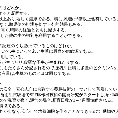
ものはどれか。
熱すると凝固する。
倍以上あり,著しく濃厚である。特に,乳糖は6倍以上含有している
でなく,胎児便の排泄を促す下剤的効果もある。
も高く,時間の経過とともに減少する。
備蓄した他の牛の初乳を利用することができる。
次の記述のうち,誤っているものはどれか。
れていて,牛にとって若い生草は最良の供給源である。
利用している。
,死産が生じたり,虚弱な子牛が生まれたりする。
乳中にもたくさん分泌されるので,泌乳牛は特に多量のビタミンA
ン含有量は,生草のものとほぼ同じである。
か。
消費者の安全・安心志向に合致する養豚技術の一つとして普及してい
林省家畜衛生試験場でSPF豚作出技術の開発研究がスタートし,昭和
れるので発育が良く,通常の場合,肥育日数が3～4週間短縮される。
が特徴である。
入の恐れが少なく,安心して培養細胞を作ることができるので,動物