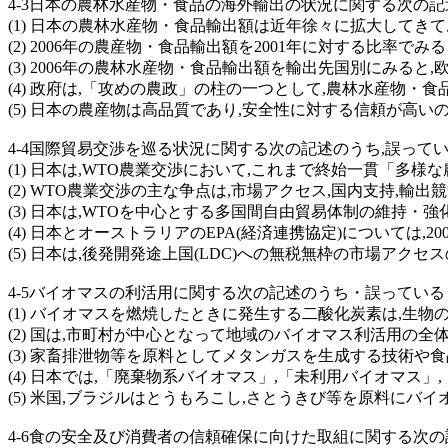
4-3日本の農林水産物・食品の海外輸出の状況に関する次の記
(1) 日本の農林水産物・食品輸出額は近年徐々に拡大してきて
(2) 2006年の農産物・食品輸出額を2001年に対する比率
(3) 2006年の農林水産物・食品輸出額を輸出先国別にみる
(4) 政府は,「攻めの農政」の柱の一つとして,農林水産物・食
(5) 日本の農産物は高品質であり,安全性に対する信頼が高
4-4国際貿易交渉を巡る状況に関する次の記述のうち,誤って
(1) 日本は,WTO農業交渉において,これまで終始一貫「
(2) WTO農業交渉の主な争点は,市場アクセス,国内支持,輸出
(3) 日本は,WTOを中心とする多国間自由貿易体制の維持・強
(4) 日本とオーストラリアのEPA(経済連携協定)については,
(5) 日本は,後発開発途上国(LDC)への無税無枠の市場アクセ
4-5バイオマスの利活用に関する次の記述のうち・誤ってい
(1) バイオマスを燃焼したときに発生する二酸化炭素は,
(2) 国は,市町村が中心となって地域のバイオマス利活用の
(3) 家畜排泄物等を原料としてメタンガスを生成する技術
(4) 日本では,「廃棄物系バイオマス」,「未利用バイオマス
(5) 米国,ブラジルはとうもろこし,さとうきび等を原料にバ
4-6食の安全及び消費者の信頼確保に向けた取組に関する次の