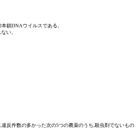
が2本鎖DNAウイルスである。
れない。
が,違反件数の多かった次の5つの農薬のうち,殺虫剤でないもの