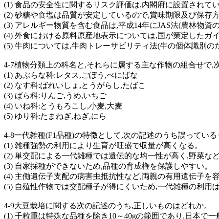
(1) 食品の安全性に関するリスク評価は,内閣府に設置され
(2) 砂糖や食塩は品質が安定しているので,賞味期限及び保
(3) アレルギー物質を含む食品は,平成14年にJAS法(農
(4) 外食における原料原産地表示については,国が策定した
(5) 牛肉については,牛肉トレーサビリティ法(牛の個体識
4-7植物分類上の科名と,それらに属する主な作物の組合せで
(1) あぶらな科:レタス,ごぼう,べにばな
(2) なす科:ばれいしょ,とうがらし,たばこ
(3) ばら科:りんご,うめ,いちご
(4) いね科:とうもろこし,小麦,大麦
(5) ゆり科:たまねぎ,ねぎ,にら
4-8一代雑種(F1品種)の特徴として,次の記述のうち誤ってい
(1) 雑種強勢の利用により生育が旺盛で収量が高くなる。
(2) 単交配による一代雑種では遺伝的な均一性が高く,野菜な
(3) 自家採種ができないため,品種の育成権を保護しやすい。
(4) 主働遺伝子支配の病害虫抵抗性など,両親の有用遺伝子
(5) 自殖性作物では交配種子が得にくいため,一代雑種の利
4-9大豆栽培に関する次の記述のうち,正しいものはどれか。
(1) 千粒重は特殊な品種を除き10～40gの範囲であり,日本