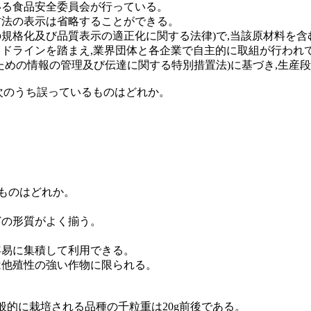
ている食品安全委員会が行っている。
存方法の表示は省略することができる。
林物資の規格化及び品質表示の適正化に関する法律)で,当該原材料
ガイドラインを踏まえ,業界団体と各企業で自主的に取組が行われ
別のための情報の管理及び伝達に関する特別措置法)に基づき,生
,次のうち誤っているものはどれか。
るものはどれか。
どの形質がよく揃う。
を容易に集積して利用できる。
用は他殖性の強い作物に限られる。
で一般的に栽培される品種の千粒重は20g前後である。