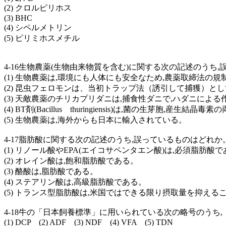
(2) クロルピリホス
(3) BHC
(4) シペルメトリン
(5) ピリミホスメチル
4-16生物農薬(生物由来物質を含む)に関する次の記述のうち
(1) 生物農薬は,環境にも人体にも安全なため,農薬取締法の
(2) 昆虫フェロモンは、当初トラップ法（誘引して捕獲）
(3) 天敵農薬のチリカプリダニは,捕食性ダニで,ハダニによ
(4) BT剤(Bacillus thuringiensis)は,菌の生芽胞,産
(5) 生物農薬は,海外からも日本に輸入されている。
4-17脂肪酸に関する次の記述のうち,誤っているものはどれか
(1) リノール酸やEPA(エイコサペンタエン酸)は,必須脂肪酸
(2) オレイン酸は,飽和脂肪酸である。
(3) 酪酸は,脂肪酸である。
(4) ステアリン酸は,高級脂肪酸である。
(5) トランス型脂肪酸は,米国ではできる限り摂取量を抑え
4-18牛の「日本飼養標準」に用いられている次の略号のうち
(1) DCP (2) ADF (3) NDF (4) VFA (5) TDN