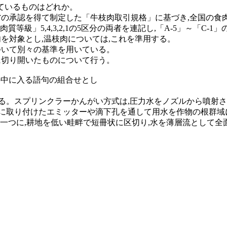
っているものはどれか。
水産省の承認を得て制定した「牛枝肉取引規格」に基づき,全国の
質等級」5,4,3,2,1の5区分の両者を連記し,「A-5」～「C-1
肉を対象とし,温枝肉については,これを準用する。
牛について別々の基準を用いている。
直に切り開いたものについて行う。
］の中に入る語句の組合せとし
。スプリンクラーかんがい方式は,圧力水をノズルから噴射させて
に取り付けたエミッターや滴下孔を通して用水を作物の根群域に
一つに,耕地を低い畦畔で短冊状に区切り,水を薄層流として全面