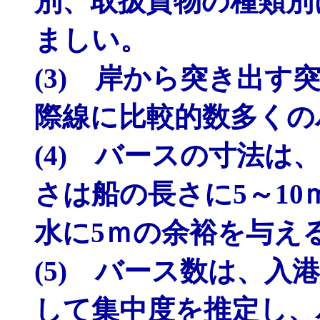
別、取扱貨物の種類別
ましい。
(3) 岸から突き出
際線に比較的数多くの
(4) バースの寸法
さは船の長さに5～1
水に5ｍの余裕を与え
(5) バース数は、
して集中度を推定し、