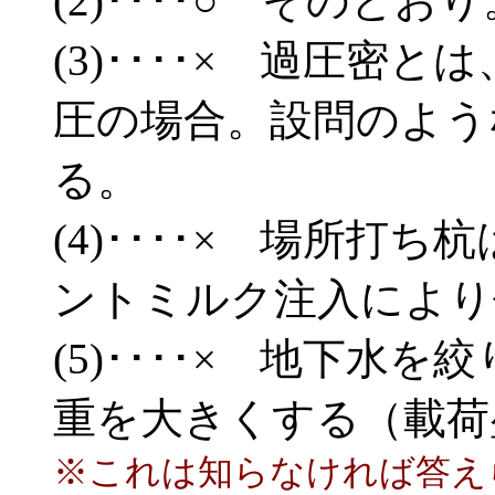
(2)････○ そのとおり
(3)････× 過圧密
圧の場合。設問のよう
る。
(4)････× 場所打
ントミルク注入により
(5)････× 地下水
重を大きくする（載荷
※これは知らなければ答えら