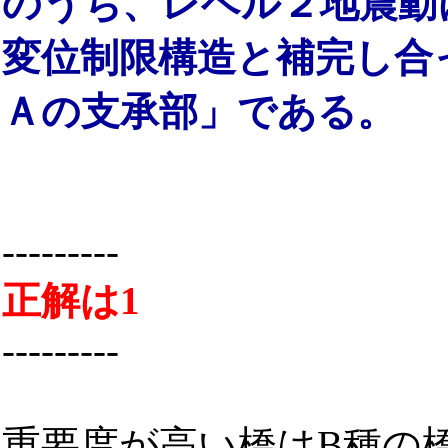
のうち、レベル２地震動
変位制限構造と補完し合
Ａの支承部」である。
---------
正解は1
---------
重要度が高い橋はB種の