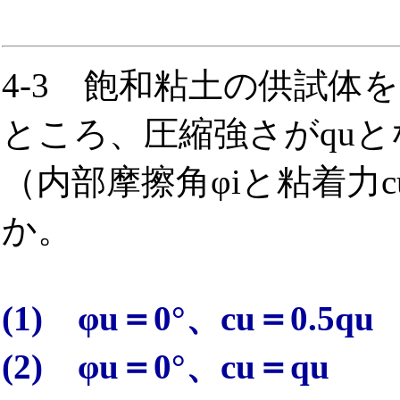
4-3 飽和粘土の供試体
ところ、圧縮強さがqu
（内部摩擦角φiと粘着力
か。
(1) φu＝0°、cu＝0.5qu
(2) φu＝0°、cu＝qu