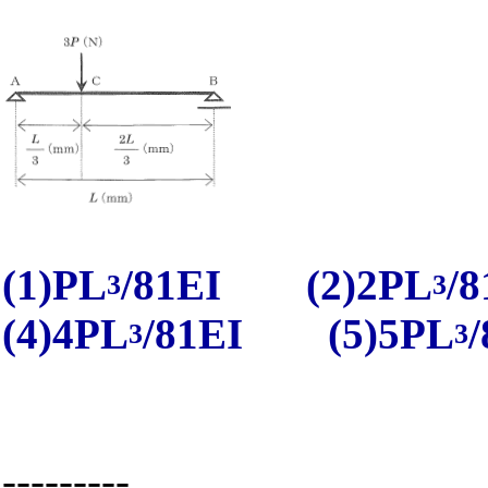
(1)PL
/81EI (2)2PL
/
3
3
(4)4PL
/81EI (5)5PL
3
3
---------