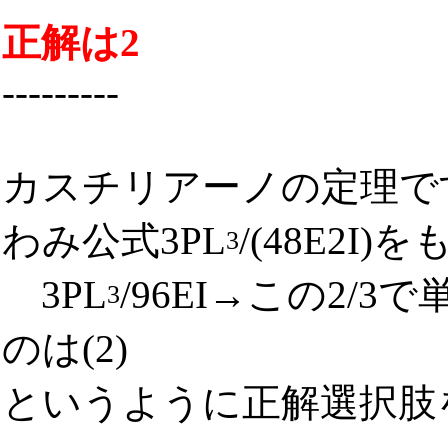
正解は2
---------
カスチリアーノの定理で
わみ公式3PL
/(48E2I
3
3PL
/96EI→この2/3で
3
のは(2)
というように正解選択肢