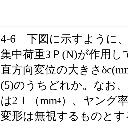
4-6 下図に示すように
集中荷重3Ｐ(N)が作用
直方向変位の大きさδc(m
(5)のうちどれか。なお
は2Ｉ（mm
）、ヤング率
4
変形は無視するものとす