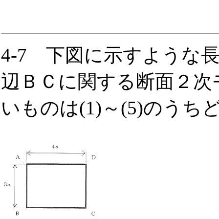
4-7 下図に示すような
辺ＢＣに関する断面２次
いものは(1)～(5)のうち