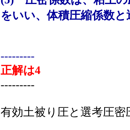
をいい、体積圧縮係数と
---------
正解は4
---------
有効土被り圧と選考圧密