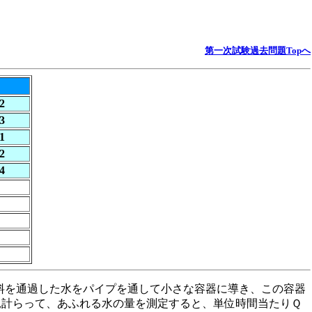
》
第一次試験過去問題Topへ
2
3
1
2
4
料を通過した水をパイプを通して小さな容器に導き、この容器
見計らって、あふれる水の量を測定すると、単位時間当たりＱ