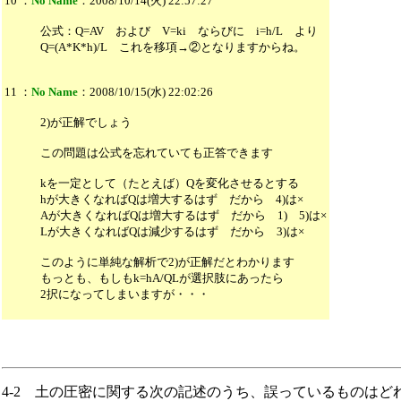
10
：
No Name
：2008/10/14(火) 22:57:27
公式：Q=AV および V=ki ならびに i=h/L より
Q=(A*K*h)/L これを移項→②となりますからね。
11
：
No Name
：2008/10/15(水) 22:02:26
2)が正解でしょう
この問題は公式を忘れていても正答できます
kを一定として（たとえば）Qを変化させるとする
hが大きくなればQは増大するはず だから 4)は×
Aが大きくなればQは増大するはず だから 1) 5)は×
Lが大きくなればQは減少するはず だから 3)は×
このように単純な解析で2)が正解だとわかります
もっとも、もしもk=hA/QLが選択肢にあったら
2択になってしまいますが・・・
4-2 土の圧密に関する次の記述のうち、誤っているものはど