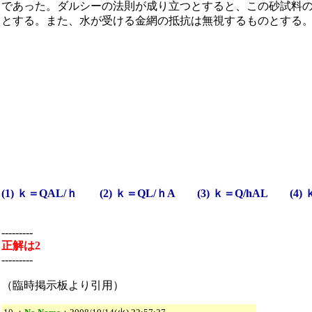
であった。ダルシーの法則が成り立つとすると、この砂試料
とする。また、水が受ける金網の抵抗は無視するものとする
(1) ｋ＝QAL/ｈ (2) ｋ＝QL/ｈA (3) ｋ＝Q/hAL (4) 
---------
正解は2
---------
（臨時掲示板より引用）