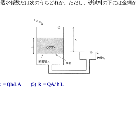
の透水係数だは次のうちどれか。ただし、砂試料の下には金網
。
ｋ＝Qh/LA (5) ｋ＝QA/ｈL