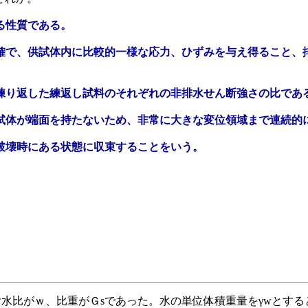
る性質である。
が明確で、供試体内に比較的一様な応力、ひずみを与え得ること
て練り返した練返し試料のそれぞれの非排水せん断強さの比であ
、供試体が端面を持たないため、非常に大きな変位領域まで連続的
、破壊時にある状態に収束することをいう。
、含水比がｗ、比重がＧsであった。水の単位体積重量をγwとす