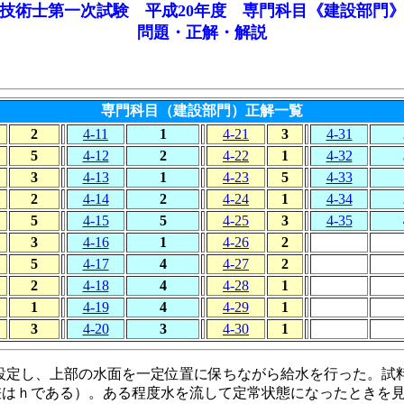
技術士第一次試験 平成20年度 専門科目《建設部門
問題・正解・解説
専門科目（建設部門）正解一覧
2
4-11
1
4-21
3
4-31
5
4-12
2
4-22
1
4-32
3
4-13
1
4-23
5
4-33
2
4-14
2
4-24
1
4-34
5
4-15
5
4-25
3
4-35
3
4-16
1
4-26
2
5
4-17
4
4-27
2
2
4-18
4
4-28
1
1
4-19
4
4-29
1
3
4-20
3
4-30
1
を設定し、上部の水面を一定位置に保ちながら給水を行った。試
差はｈである）。ある程度水を流して定常状態になったときを