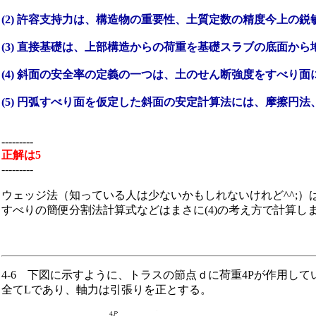
(2) 許容支持力は、構造物の重要性、土質定数の精度今上の
(3) 直接基礎は、上部構造からの荷重を基礎スラブの底面か
(4) 斜面の安全率の定義の一つは、土のせん断強度をすべり
(5) 円弧すべり面を仮定した斜面の安定計算法には、摩擦円
---------
正解は5
---------
ウェッジ法（知っている人は少ないかもしれないけれど^^;）
すべりの簡便分割法計算式などはまさに(4)の考え方で計算し
4-6 下図に示すように、トラスの節点ｄに荷重4Pが作用し
全てLであり、軸力は引張りを正とする。