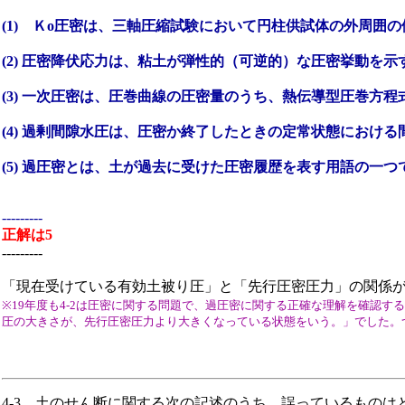
(1) Ｋo圧密は、三軸圧縮試験において円柱供試体の外周囲
(2) 圧密降伏応力は、粘土が弾性的（可逆的）な圧密挙動
(3) 一次圧密は、圧巻曲線の圧密量のうち、熱伝導型圧巻方程
(4) 過剰間隙水圧は、圧密か終了したときの定常状態におけ
(5) 過圧密とは、土が過去に受けた圧密履歴を表す用語の
---------
正解は5
---------
「現在受けている有効土被り圧」と「先行圧密圧力」の関係
※19年度も4-2は圧密に関する問題で、過圧密に関する正確な理解を確認
圧の大きさが、先行圧密圧力より大きくなっている状態をいう。」でした。
4-3 土のせん断に関する次の記述のうち、誤っているものは