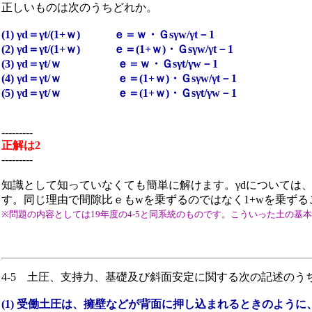
正しいものは次のうちどれか。
(1) γd＝γt/(1+ｗ) ｅ＝ｗ・Ｇsγw/γt－1
(2) γd＝γt/(1+ｗ) ｅ＝(1+ｗ)・Ｇsγw/γt－1
(3) γd＝γt/ｗ ｅ＝ｗ・Ｇsγt/γw－1
(4) γd＝γt/ｗ ｅ＝(1+ｗ)・Ｇsγw/γt－1
(5) γd＝γt/ｗ ｅ＝(1+ｗ)・Ｇsγt/γw－1
---------
正解は2
---------
知識として知っていなくても簡単に解けます。γdについては、w
す。同じ理由で間隙比ｅもwを乗ずるのではなく1+wを乗ず
※問題の内容としては19年度の4-5と同系統のものです。こういった土の
4-5 土圧、支持力、基礎及び斜面安定に関する次の記述のう
(1) 受働土圧は、擁壁などが背面に押し込まれるときのよ