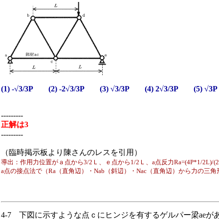
(1) -√3/3P (2) -2√3/3P (3) √3/3P (4) 2√3/3P (5) √3P
---------
正解は3
---------
（臨時掲示板より陳さんのレスを引用）
導出：作用力位置がａ点から3/2Ｌ、ｅ点から1/2Ｌ、a点反力Ra=(4P*1/2L)/(2L
a点の接点法で（Ra（直角辺）・Nab（斜辺）・Nac（直角辺）から力の三角形になる）
4-7 下図に示すような点ｃにヒンジを有するゲルパー梁ae