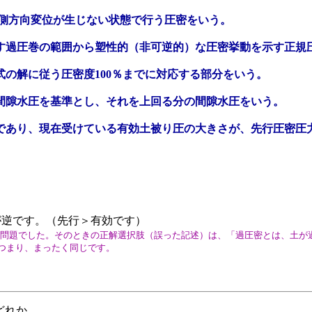
の側方向変位が生じない状態で行う圧密をいう。
を示す過圧巻の範囲から塑性的（非可逆的）な圧密挙動を示す正
式の解に従う圧密度100％までに対応する部分をいう。
る間隙水圧を基準とし、それを上回る分の間隙水圧をいう。
一つであり、現在受けている有効土被り圧の大きさが、先行圧密
が逆です。（先行＞有効です）
する問題でした。そのときの正解選択肢（誤った記述）は、「過圧密とは、土
つまり、まったく同じです。
どれか。