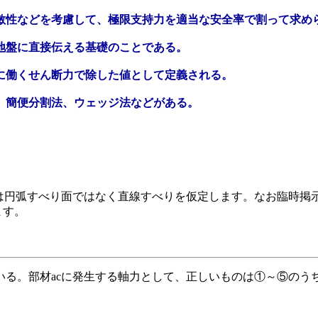
鋭敏性などを考慮して、極限支持力を適当な安全率で割って求め
ら地盤に直接伝える基礎のことである。
面に働くせん断力で除した値として定義される。
法、簡便分割法、ウェッジ法などがある。
は円弧すべり面ではなく直線すべりを仮定します。なお臨時掲示
ます。
ている。部材acに発生する軸力として、正しいものは①～⑤の