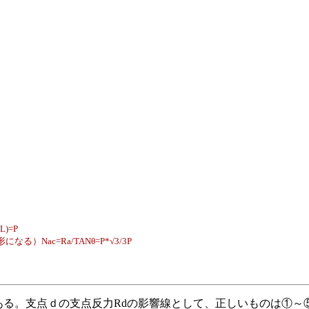
)=P
Nac=Ra/TANθ=P*√3/3P
がある。支点ｄの支点反力Rdの影響線として、正しいものは①