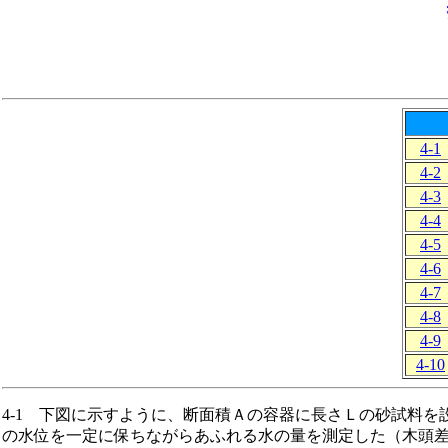
4-1
4-2
4-3
4-4
4-5
4-6
4-7
4-8
4-9
4-10
4-1 下図に示すように、断面積Ａの容器に長さＬの砂試料
の水位を一定に保ちながらあふれる水の量を測定した（木頭