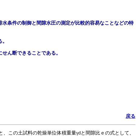
、排水条件の制御と間隙水圧の測定が比較的容易なことなどの特
る。
にせん断できることである。
戻る
ると、この土試料の乾燥単位体積重量γdと間隙比ｅの式として、