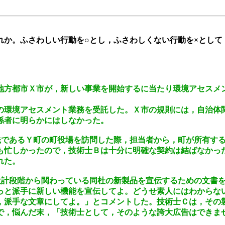
。ふさわしい行動を○とし，ふさわしくない行動を×として，問
地方都市Ｘ市が，新しい事業を開始するに当たり環境アセスメ
の環境アセスメント業務を受託した。Ｘ市の規則には，自治体
係者に明らかにはしなかった。
意先であるＹ町の町役場を訪問した際，担当者から，町が所有す
も忙しかったので，技術士Ｂは十分に明確な契約は結ばなかっ
れた。
が設計段階から関わっている同杜の新製品を宣伝するための文書
っと派手に新しい機能を宣伝してよ。どうせ素人にはわからな
，派手な文章にしてよ。」とコメントした。技術士Ｃは，その
で，悩んだ末，「技術士として，そのような誇大広告はできま