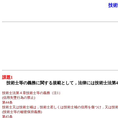
技術
課題1
技術士等の義務に関する規範として，法律には技術士法第
技術士法第４章技術士等の義務（注1）
(信用失墜行為の禁止)
第44条
技術士又は技術士補は，技術士若しくは技術士補の信用を傷つけ，又は技
(技術士等の秘密保持義務)
第45条