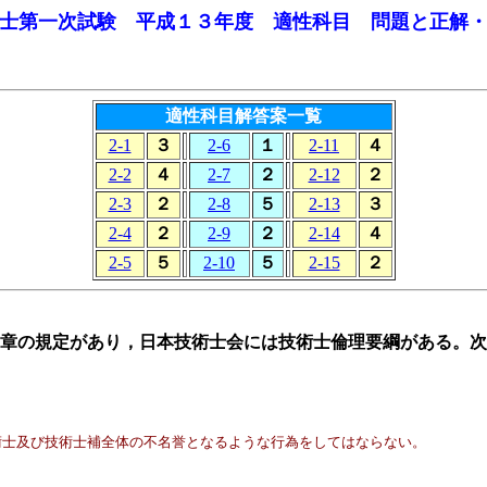
士第一次試験 平成１３年度 適性科目 問題と正解
適性科目解答案一覧
2-1
３
2-6
１
2-11
４
2-2
４
2-7
２
2-12
２
2-3
２
2-8
５
2-13
３
2-4
２
2-9
２
2-14
４
2-5
５
2-10
５
2-15
２
4章の規定があり，日本技術士会には技術士倫理要綱がある。次
術士及び技術士補全体の不名誉となるような行為をしてはならない。