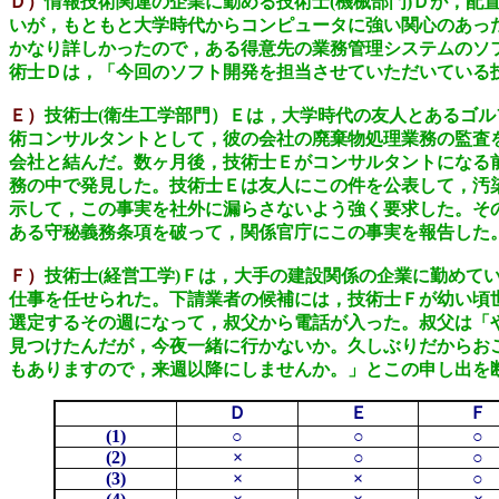
Ｄ）
情報技術関連の企業に勤める技術士(機械部門)Ｄが，
いが，もともと大学時代からコンピュータに強い関心のあっ
かなり詳しかったので，ある得意先の業務管理システムのソ
術士Ｄは，「今回のソフト開発を担当させていただいている
Ｅ）
技術士(衛生工学部門）Ｅは，大学時代の友人とあるゴ
術コンサルタントとして，彼の会社の廃棄物処理業務の監査
会社と結んだ。数ヶ月後，技術士Ｅがコンサルタントになる
務の中で発見した。技術士Ｅは友人にこの件を公表して，汚
示して，この事実を社外に漏らさないよう強く要求した。そ
ある守秘義務条項を破って，関係官庁にこの事実を報告した
Ｆ）
技術士(経営工学)Ｆは，大手の建設関係の企業に勤め
仕事を任せられた。下請業者の候補には，技術士Ｆが幼い頃
選定するその週になって，叔父から電話が入った。叔父は「
見つけたんだが，今夜一緒に行かないか。久しぶりだからお
もありますので，来週以降にしませんか。」とこの申し出を
Ｄ
Ｅ
Ｆ
(1)
○
○
○
(2)
×
○
○
(3)
×
×
○