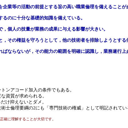
任を企業等の活動の前提とする旨の高い職業倫理を備えることが
行するのに十分な基礎的知識を備えている。
方で，個人の技量が業務の成果に与える影響が大きい。
ると，その権益を守ろうとして，他の技術者を排除しようとする
ければならないが，その能力の範囲を明確に認識し，業務遂行
シントンアコード加入の条件でもある。
高度な資質が求められる。
きるだけ抑えないとダメ。
方。技術士倫理要綱の2にも「専門技術の権威」として明記されてい
を正確に理解することが大切です。