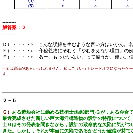
(4)
×
×
×
(5)
○
×
×
---------
解答案：２
---------
Ｄ）・・・・× こんな誤解を生むような言い方はいかん。
Ｅ）・・・・○ 守秘義務にそむく「やむをえない理由」の
Ｆ）・・・・○ あー、もったいない。って違うか。偉い。
※Ｅは異論があるかもしれません。私はこういうトレードオフになったケ
す。
２－５
Ｇ）
ある造船会社に勤める技術士(船舶部門)Ｇが，ある会合
最近完成させた新しい巨大海洋構造物の設計の特徴について
士Ｇはその発表を聞きながら，設計の致命的な欠陥に気がつ
きた。しかし，それが本当に欠陥であるかどうか確信が持て