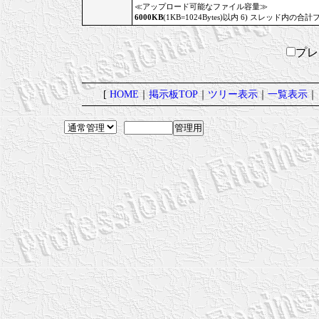
≪アップロード可能なファイル容量≫
6000KB
(1KB=1024Bytes)以内 6) スレッド内の合計
プ
[
HOME
｜
掲示板TOP
｜
ツリー表示
｜
一覧表示
｜