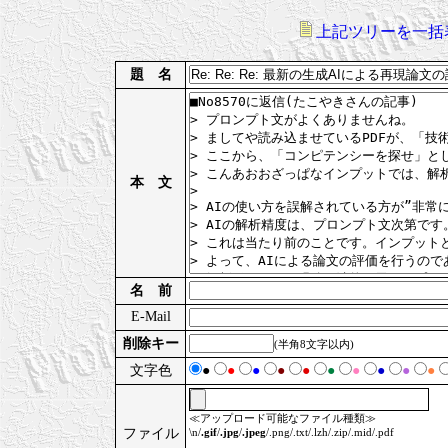
上記ツリーを一括
題 名
本 文
名 前
E-Mail
削除キー
(半角8文字以内)
文字色
●
●
●
●
●
●
●
●
●
●
≪アップロード可能なファイル種類≫
ファイル
\n/
.gif
/
.jpg
/
.jpeg
/.png/.txt/.lzh/.zip/.mid/.pdf