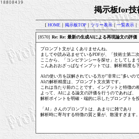
掲示板for
[
HOME
｜
掲示板TOP
｜
ツリー表示
｜
一覧表示
｜
Re: Re: 最新の生成AIによる再現論文の評価
[8570]
プロンプト文がよくありませんね。
ましてや読み込ませているPDFが、「技術士第二
ここから、「コンピテンシーを探せ」としてしまう
こんあおおざっぱなインプットでは、解析精度も
AIの使い方を誤解されている方が”非常に”多いの
AIの解析精度は、プロンプト文次第です。
これは当たり前のことです。インプットと特徴の
よって、AIによる論文の評価を行うのであれば、
解析ポイントを明確・端的に示したプロンプトを
「AI」さんのプロンプトは、あまりに雑であり
解析時に寄与する特徴の質と量が、散漫すぎます