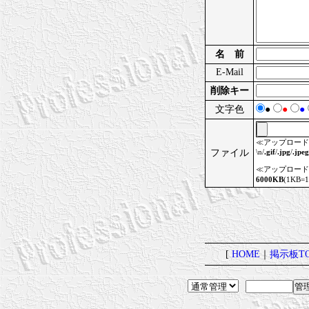
名 前
E-Mail
削除キー
文字色
●
●
●
≪アップロード
ファイル
\n/
.gif
/
.jpg
/
.jpeg
≪アップロード
6000KB
(1KB
[
HOME
｜
掲示板TO