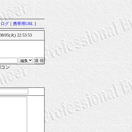
去ログ
｜
携帯用URL
]
/05(火) 22:53:53
鋼コン