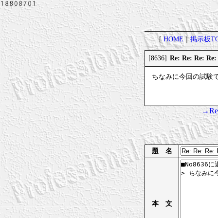
[
HOME
｜
掲示板TO
Re: Re: R
[8636]
ちなみに今回の試験
→Re
題 名
本 文