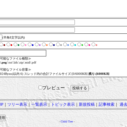
(半角8文字以内)
●
●
●
●
●
●
●
●
●
●
●
●
●
●
可能なファイル種類≫
/
.png
/.txt/.lzh/.zip/.mid/.pdf
可能なファイル容量≫
=1024Bytes)以内 6) スレッド内の合計ファイルサイズ:[0/6000KB]
残り:[6000KB]
プレビュー
P
｜
ツリー表示
｜
一覧表示
｜
トピック表示
｜
新規投稿
｜
記事検索
｜
過
-
Child Tree
-