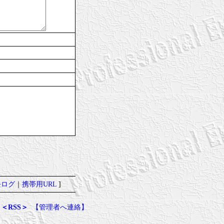
去ログ
｜
携帯用URL
]
＜RSS＞
【管理者へ連絡】