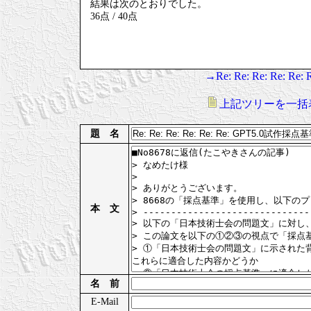
結果は次のとおりでした。
36点 / 40点
→Re: Re: Re: Re: 
上記ツリーを一括
題 名
本 文
名 前
E-Mail