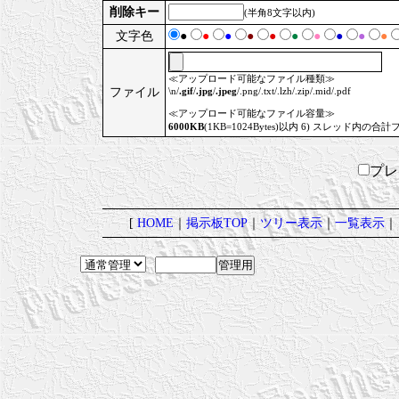
削除キー
(半角8文字以内)
文字色
●
●
●
●
●
●
●
●
●
●
≪アップロード可能なファイル種類≫
ファイル
\n/
.gif
/
.jpg
/
.jpeg
/.png/.txt/.lzh/.zip/.mid/.pdf
≪アップロード可能なファイル容量≫
6000KB
(1KB=1024Bytes)以内 6) スレッド内の合計
プ
[
HOME
｜
掲示板TOP
｜
ツリー表示
｜
一覧表示
｜