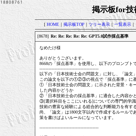
掲示板for
[
HOME
｜
掲示板TOP
｜
ツリー表示
｜
一覧表示
｜
Re: Re: Re: Re: Re: GPT5.0試作採点基準
[8678]
なめたけ様
ありがとうございます。
8668の「採点基準」を使用し、以下のプロンプ
---------------------------------------
以下の「日本技術士会の問題文」に対し、「論文
この論文を以下の①②③の視点で「採点基準」に
①「日本技術士会の問題文」に示された背景・キ
した内容かどうか
②「日本技術士会の採点基準」に適合した内容か
③[選択科目をここにいれる]についての専門的学
技術の豊富な経験による総合的な判断能力を有す
尚、「論文」は1800文字以内で作成するルール
策を書けばよいルールになっています。
---------------------------------------