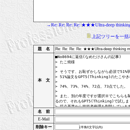
→Re: Re: Re: Re: ★★★Ultra-deep
上記ツリーを一括
題 名
本 文
名 前
E-Mail
削除キー
(半角8文字以内)