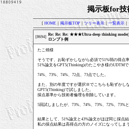
掲示板for
[
HOME
｜
掲示板TOP
｜
ツリー表示
｜
一覧表示
｜
Re: Re: Re: ★★★Ultra-deep thinki
[8694]
ロンプト例
たこ焼様
そうです、お恥ずかしながら必須で51%弱の得点
51%論文をGPT5(Thinking)のたこやき様のU
74%、73%、74%、72点、73点でした。
また、別の年度ですが選択Ⅲでこちらも恥ずかしなが
GPT5(Thinking)で試しました。
採点基準から技術者倫理を削除しています。
5回試しましたが、73%、74%、73%、72%、73
結果として、51%論文と43%論文がほぼ同じ採点
私の採点結果は高得点の方のノイズになってしま