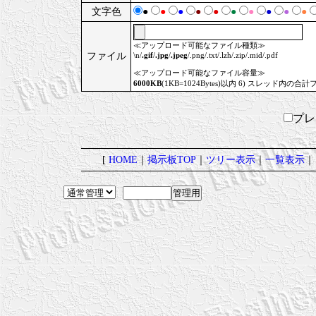
文字色
●
●
●
●
●
●
●
●
●
●
≪アップロード可能なファイル種類≫
ファイル
\n/
.gif
/
.jpg
/
.jpeg
/.png/.txt/.lzh/.zip/.mid/.pdf
≪アップロード可能なファイル容量≫
6000KB
(1KB=1024Bytes)以内 6) スレッド内の合計
プ
[
HOME
｜
掲示板TOP
｜
ツリー表示
｜
一覧表示
｜