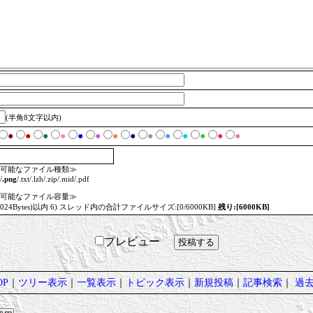
(半角8文字以内)
●
●
●
●
●
●
●
●
●
●
●
●
●
●
可能なファイル種類≫
/
.png
/.txt/.lzh/.zip/.mid/.pdf
可能なファイル容量≫
=1024Bytes)以内 6) スレッド内の合計ファイルサイズ:[0/6000KB]
残り:[6000KB]
プレビュー
P
｜
ツリー表示
｜
一覧表示
｜
トピック表示
｜
新規投稿
｜
記事検索
｜
過