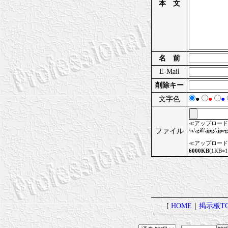
本 文
名 前
E-Mail
削除キー
文字色
●
●
●
≪アップロード
ファイル
\n/
.gif
/
.jpg
/
.jpeg
≪アップロード
6000KB
(1KB
[
HOME
｜
掲示板TO