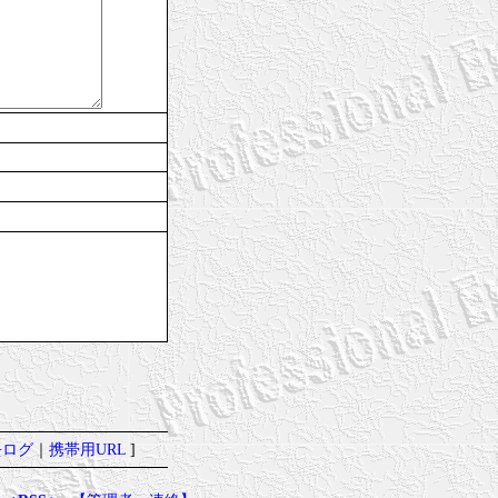
去ログ
｜
携帯用URL
]