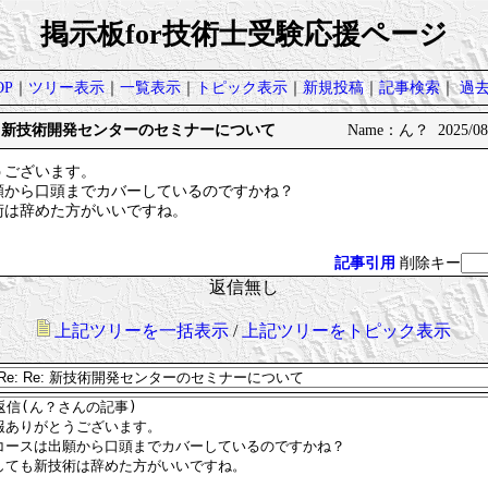
掲示板for技術士受験応援ページ
P
｜
ツリー表示
｜
一覧表示
｜
トピック表示
｜
新規投稿
｜
記事検索
｜
過
e: Re: 新技術開発センターのセミナーについて
Name：ん？ 2025/08/
うございます。
願から口頭までカバーしているのですかね？
術は辞めた方がいいですね。
記事引用
削除キー
返信無し
上記ツリーを一括表示
/
上記ツリーをトピック表示