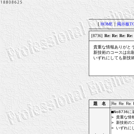
[
HOME
｜
掲示板TO
Re: Re: R
[8736]
貴重な情報ありがと
新技術のコースは出
いずれにしても新技
題 名