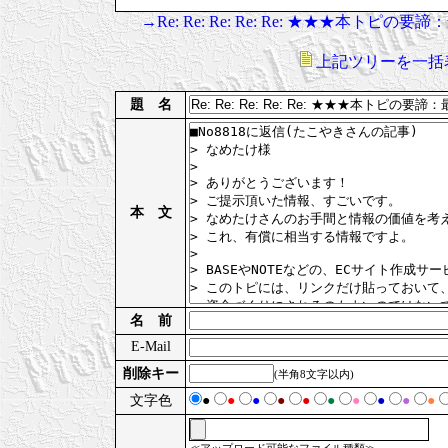
→Re: Re: Re: Re: Re: ★★★本
上記ツリーを一括
題 名
本 文
名 前
E-Mail
削除キー
(半角8文字以内)
文字色
●
●
●
●
●
●
●
●
●
●