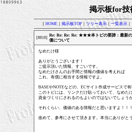
掲示板for
[
HOME
｜
掲示板TOP
｜
ツリー表示
｜
一覧表示
｜
Re: Re: Re: Re: ★★★本トピの要諦：
[8818]
価について
なめたけ様
ありがとうございます！
ご提示頂いた情報、すごいです。
なめたけさんのお手間と情報の価値を考えれば
これ、有償に相当する情報ですよ。
BASEやNOTEなどの、ECサイト作成サービスで
このトピには、リンクだけ貼っておいて、なめた
資金づくりにされるのもよいのではないでしょう
それくらい、価値のある情報だと思いますよ！！
改めて、参考にさせて頂きます。本当にありがと