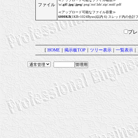
≪アップロード可能なファイル種類≫
ファイル
\n/
.gif
/
.jpg
/
.jpeg
/.png/.txt/.lzh/.zip/.mid/.pdf
≪アップロード可能なファイル容量≫
6000KB
(1KB=1024Bytes)以内 6) スレッド内の合計
プ
[
HOME
｜
掲示板TOP
｜
ツリー表示
｜
一覧表示
｜