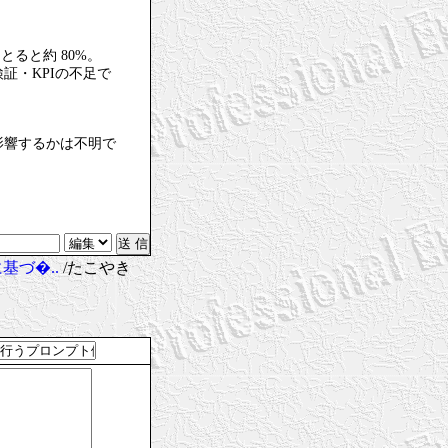
とると約 80%。
証・KPIの不足で
影響するかは不明で
基づ�..
/たこやき