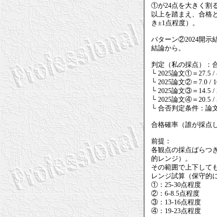
①が24点を大きく割
以上を踏まえ、合格と
き±1点程度）。
パターン②2024開示
結論から。
判定（私の採点）：
└ 2025論文①＝27.5 / 
└ 2025論文②＝7.0 / 1
└ 2025論文③＝14.5 / 
└ 2025論文④＝20.5 / 
└ 合否判定条件：論文①≧
合格確率（誰が採点
前提：
各観点の採点ばらつきを
的レンジ）。
その範囲で上下しても
レンジ試算（保守的
①：25-30点程度
②：6-8.5点程度
③：13-16点程度
④：19-23点程度