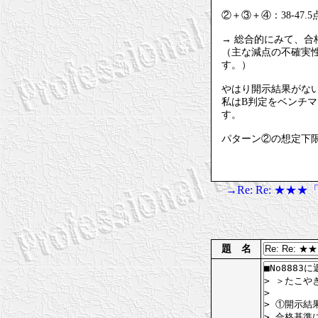
②＋③＋④：38-47.
→ 総合的にみて、合
（主な減点の不確実
す。）
やはり開示結果がな
私はB判定をベンチ
す。
パターン②の想定下限
→Re: Re: ★
題 名