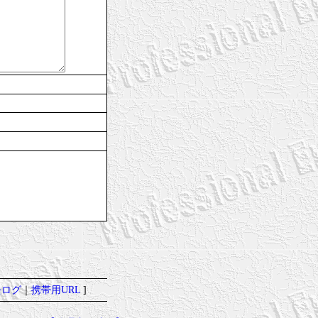
去ログ
｜
携帯用URL
]