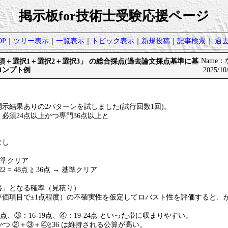
掲示板for技術士受験応援ページ
P
｜
ツリー表示
｜
一覧表示
｜
トピック表示
｜
新規投稿
｜
記事検索
｜
過
必須＋選択1＋選択2＋選択3」 の総合採点(過去論文採点基準に基
Name
ロンプト例
2025/10
示結果ありの2パターンを試しました(試行回数1回)。
必須24点以上かつ専門36点以上と
。
なし
 基準クリア
 = 48点 ≧ 36点 → 基準クリア
格」となる確率（見積り）
評価項目で±1点程度）の不確実性を仮定してロバスト性を評価すると、
-9点、③：16-19点、④：19-24点 といった帯に収まりやすい。
 かつ ②＋③＋④≧36 は維持される公算が高い。