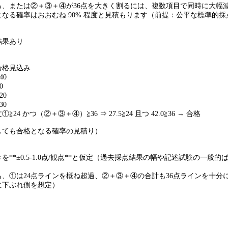
る、または②＋③＋④が36点を大きく割るには、複数項目で同時に大幅
なる確率はおおむね 90% 程度と見積もります（前提：公平な標準的
結果あり
合格見込み
40
0
20
30
24 かつ（②＋③＋④）≧36 ⇒ 27.5≧24 且つ 42.0≧36 → 合格
しても合格となる確率の見積り）
**±0.5-1.0点/観点**と仮定（過去採点結果の幅や記述試験の一般
、①は24点ラインを概ね超過、②＋③＋④の合計も36点ラインを十分
に下ぶれ側を想定）