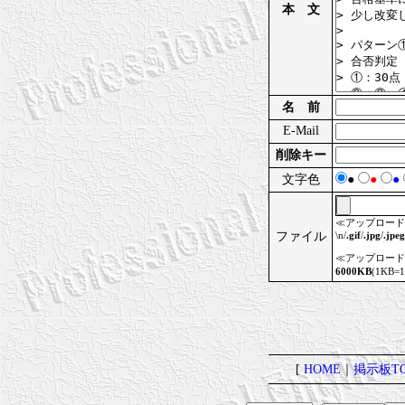
本 文
名 前
E-Mail
削除キー
文字色
●
●
●
≪アップロード
ファイル
\n/
.gif
/
.jpg
/
.jpeg
≪アップロード
6000KB
(1KB=
[
HOME
｜
掲示板TO