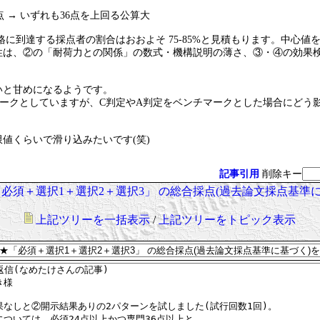
5点 → いずれも36点を上回る公算大
格に到達する採点者の割合はおおよそ 75-85%と見積もります。中心値を
性は、②の「耐荷力との関係」の数式・機構説明の薄さ、③・④の効果検
いと甘めになるようです。
マークとしていますが、C判定やA判定をベンチマークとした場合にどう
値くらいで滑り込みたいです(笑)
記事引用
削除キー
★★「必須＋選択1＋選択2＋選択3」 の総合採点(過去論文採点基準に
上記ツリーを一括表示
/
上記ツリーをトピック表示