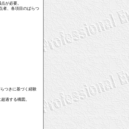
減点が必要。
採点者、各項目のばらつ
的ばらつきに基づく経験
に超過する構図。