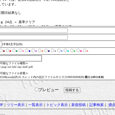
(半角8文字以内)
●
●
●
●
●
●
●
●
●
●
●
●
●
●
可能なファイル種類≫
/.png/.txt/.lzh/.zip/.mid/.pdf
可能なファイル容量≫
1024Bytes)以内 6) スレッド内の合計ファイルサイズ:[1089/6000KB]
残り:[4911KB]
プレビュー
P
｜
ツリー表示
｜
一覧表示
｜
トピック表示
｜
新規投稿
｜
記事検索
｜
過