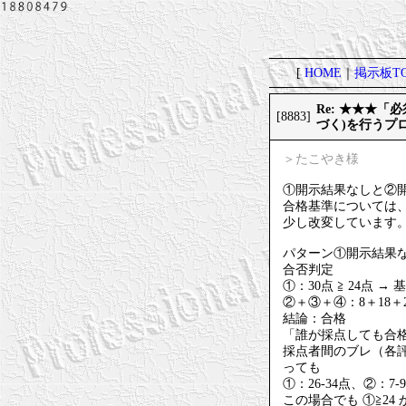
[
HOME
｜
掲示板TO
Re: ★★★「
[8883]
づく)を行うプ
＞たこやき様
①開示結果なしと②開
合格基準については、
少し改変しています
パターン①開示結果
合否判定
①：30点 ≧ 24点 →
②＋③＋④：8＋18＋22
結論：合格
「誰が採点しても合
採点者間のブレ（各
っても
①：26-34点、②：7
この場合でも ①≧24