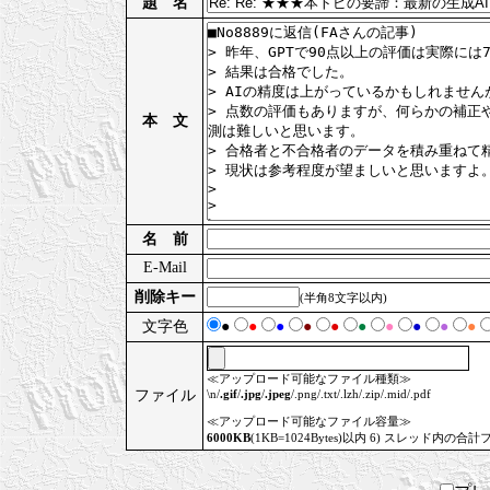
題 名
本 文
名 前
E-Mail
削除キー
(半角8文字以内)
文字色
●
●
●
●
●
●
●
●
●
●
≪アップロード可能なファイル種類≫
ファイル
\n/
.gif
/
.jpg
/
.jpeg
/.png/.txt/.lzh/.zip/.mid/.pdf
≪アップロード可能なファイル容量≫
6000KB
(1KB=1024Bytes)以内 6) スレッド内の合計