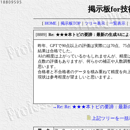
掲示板for
[
HOME
｜
掲示板TOP
｜
ツリー表示
｜
一覧表示
｜
Re: ★★★本トピの要諦：最新の生成AIに
[8889]
昨年、GPTで90点以上の評価は実際には70点、75
結果は合格でした。
AIの精度は上がっているかもしれませんが、精度
点数の評価もありますが、何らかの補正や人数調
思います。
合格者と不合格者のデータを積み重ねて精度を向
現状は参考程度が望ましいと思いますよ。
→Re: Re: ★★★本トピの要諦：
上記ツリーを一括