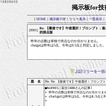
掲示板for
[
HOME
｜
掲示板TOP
｜
ツリー表示
｜
一覧表示
｜
Re: 【最後です】午後選択Ⅰプロンプト：
[8901]
的採点版
昨年の点数は単独で何点なのか分かりません。
chatgptは昨年は5点、今年は8.5点と判定しました。
上記ツリーを一括
題 名