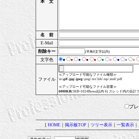
本 文
名 前
E-Mail
削除キー
(半角8文字以内)
文字色
●
●
●
●
●
●
●
●
●
●
≪アップロード可能なファイル種類≫
ファイル
\n/
.gif
/
.jpg
/
.jpeg
/.png/.txt/.lzh/.zip/.mid/.pdf
≪アップロード可能なファイル容量≫
6000KB
(1KB=1024Bytes)以内 6) スレッド内の合計
プ
[
HOME
｜
掲示板TOP
｜
ツリー表示
｜
一覧表示
｜