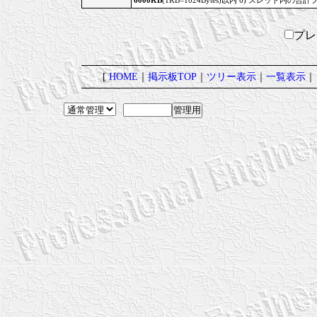
6000KB
(1KB=1024Bytes)以内 6) スレッド内の合計
プ
[
HOME
｜
掲示板TOP
｜
ツリー表示
｜
一覧表示
｜