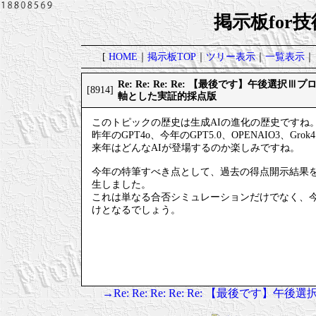
掲示板for
[
HOME
｜
掲示板TOP
｜
ツリー表示
｜
一覧表示
｜
Re: Re: Re: Re: 【最後です】午後選
[8914]
軸とした実証的採点版
このトピックの歴史は生成AIの進化の歴史ですね
昨年のGPT4o、今年のGPT5.0、OPENAIO3、Gro
来年はどんなAIが登場するのか楽しみですね。
今年の特筆すべき点として、過去の得点開示結果
生しました。
これは単なる合否シミュレーションだけでなく、
けとなるでしょう。
→Re: Re: Re: Re: Re: 【最後で