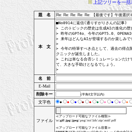
上記ツリーを一括
題 名
本 文
名 前
E-Mail
削除キー
(半角8文字以内)
文字色
●
●
●
●
●
●
●
●
●
●
≪アップロード可能なファイル種類≫
ファイル
\n/
.gif
/
.jpg
/
.jpeg
/.png/.txt/.lzh/.zip/.mid/.pdf
≪アップロード可能なファイル容量≫