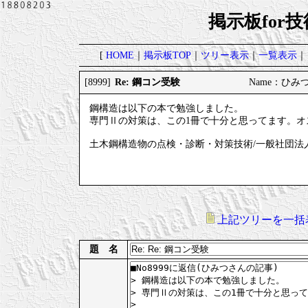
掲示板for
[
HOME
｜
掲示板TOP
｜
ツリー表示
｜
一覧表示
｜
Re: 鋼コン受験
[8999]
Name：ひみつ 2
鋼構造は以下の本で勉強しました。
専門Ⅱの対策は、この1冊で十分と思ってます。オ
土木鋼構造物の点検・診断・対策技術/一般社団法
上記ツリーを一括
題 名