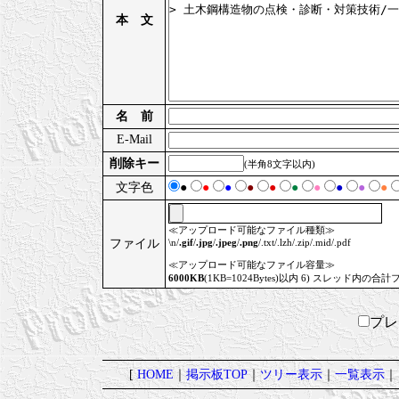
本 文
名 前
E-Mail
削除キー
(半角8文字以内)
文字色
●
●
●
●
●
●
●
●
●
●
≪アップロード可能なファイル種類≫
ファイル
\n/
.gif
/
.jpg
/
.jpeg
/
.png
/.txt/.lzh/.zip/.mid/.pdf
≪アップロード可能なファイル容量≫
6000KB
(1KB=1024Bytes)以内 6) スレッド内の合計
プ
[
HOME
｜
掲示板TOP
｜
ツリー表示
｜
一覧表示
｜