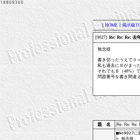
[
HOME
｜
掲示板TO
Re: Re: Re
[9027]
無念様
書き切ったうえでⅡ
私も過去にⅢがまっ
それでもＢ（48%）
問題番号を書き間違
題 名