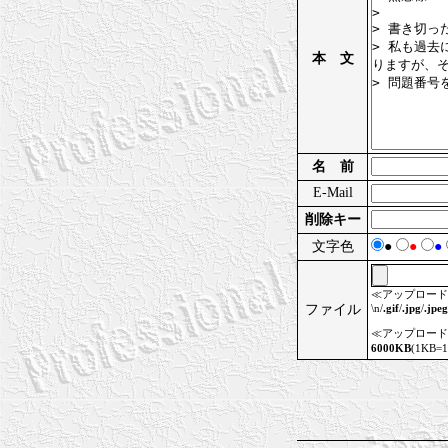
本 文
名 前
E-Mail
削除キー
文字色
●
●
●
≪アップロード
ファイル
\n/
.gif
/
.jpg
/
.jpeg
≪アップロード
6000KB
(1KB