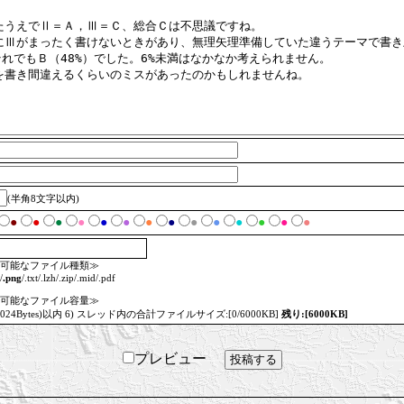
(半角8文字以内)
●
●
●
●
●
●
●
●
●
●
●
●
●
●
可能なファイル種類≫
/
.png
/.txt/.lzh/.zip/.mid/.pdf
可能なファイル容量≫
=1024Bytes)以内 6) スレッド内の合計ファイルサイズ:[0/6000KB]
残り:[6000KB]
プレビュー