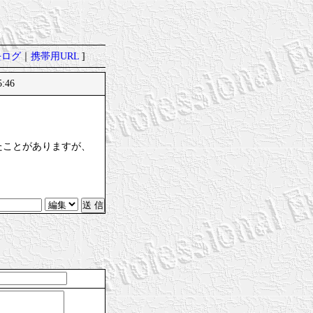
去ログ
｜
携帯用URL
]
5:46
たことがありますが、