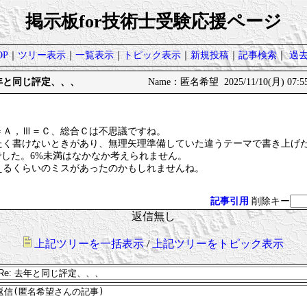
掲示板for技術士受験応援ページ
P
｜
ツリー表示
｜
一覧表示
｜
トピック表示
｜
新規投稿
｜
記事検索
｜
過
: 去年と同じ評定、、、
Name：匿名希望 2025/11/10(月) 07:5
＝Ａ，Ⅲ＝Ｃ、総合Ｃは不思議ですね。
たく書けないときがあり、無理矢理準備していた違うテーマで書き上げ
でした。6%未満はなかなか考えられません。
えるくらいのミスがあったのかもしれませんね。
記事引用
削除キー
返信無し
上記ツリーを一括表示
/
上記ツリーをトピック表示