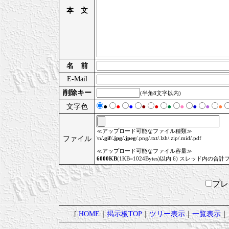
本 文
名 前
E-Mail
削除キー
(半角8文字以内)
文字色
●
●
●
●
●
●
●
●
●
●
≪アップロード可能なファイル種類≫
ファイル
\n/
.gif
/
.jpg
/
.jpeg
/.png/.txt/.lzh/.zip/.mid/.pdf
≪アップロード可能なファイル容量≫
6000KB
(1KB=1024Bytes)以内 6) スレッド内の合計
プ
[
HOME
｜
掲示板TOP
｜
ツリー表示
｜
一覧表示
｜