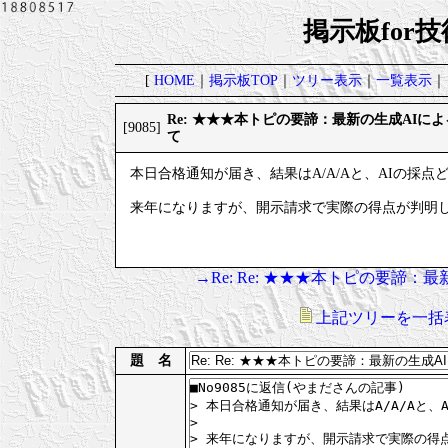
掲示板for
[
HOME
｜
掲示板TOP
｜
ツリー表示
｜
一覧表示
｜
Re: ★★★本トピの要諦：最新の生成AIに
[9085]
て
本日合格通知が届き、結果はA/A/Aと、AIの採点
来年になりますが、開示請求で実際の得点が判明
→Re: Re: ★★★本トピの要諦
上記ツリーを一括
題 名