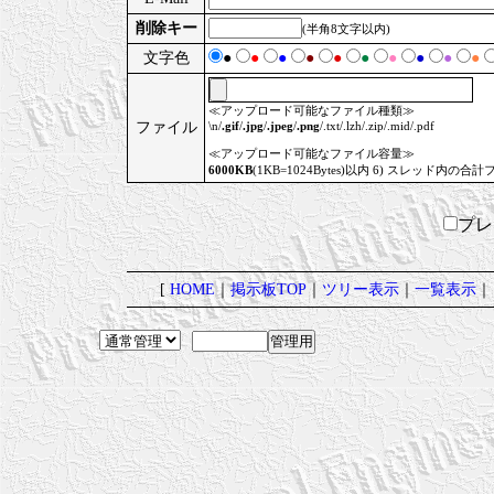
削除キー
(半角8文字以内)
文字色
●
●
●
●
●
●
●
●
●
●
≪アップロード可能なファイル種類≫
ファイル
\n/
.gif
/
.jpg
/
.jpeg
/
.png
/.txt/.lzh/.zip/.mid/.pdf
≪アップロード可能なファイル容量≫
6000KB
(1KB=1024Bytes)以内 6) スレッド内の合計
プ
[
HOME
｜
掲示板TOP
｜
ツリー表示
｜
一覧表示
｜