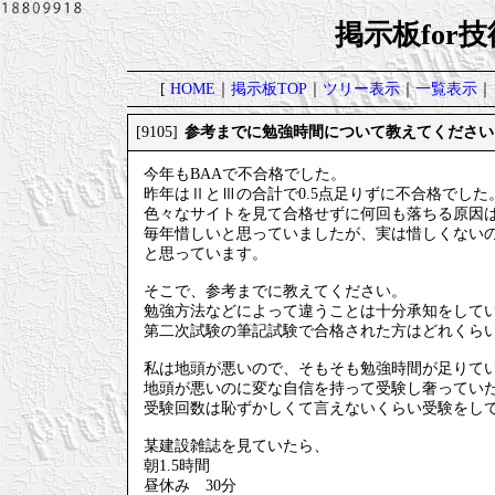
掲示板for
[
HOME
｜
掲示板TOP
｜
ツリー表示
｜
一覧表示
｜
参考までに勉強時間について教えてください
[9105]
今年もBAAで不合格でした。
昨年はⅡとⅢの合計で0.5点足りずに不合格でした
色々なサイトを見て合格せずに何回も落ちる原因
毎年惜しいと思っていましたが、実は惜しくない
と思っています。
そこで、参考までに教えてください。
勉強方法などによって違うことは十分承知をして
第二次試験の筆記試験で合格された方はどれくら
私は地頭が悪いので、そもそも勉強時間が足りて
地頭が悪いのに変な自信を持って受験し奢ってい
受験回数は恥ずかしくて言えないくらい受験をし
某建設雑誌を見ていたら、
朝1.5時間
昼休み 30分