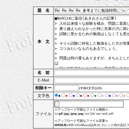
題 名
本 文
名 前
E-Mail
削除キー
(半角8文字以内)
文字色
●
●
●
●
●
●
●
●
●
●
≪アップロード可能なファイル種類≫
ファイル
\n/
.gif
/
.jpg
/
.jpeg
/
.png
/.txt/.lzh/.zip/.mid/.pdf
≪アップロード可能なファイル容量≫
6000KB
(1KB=1024Bytes)以内 6) スレッド内の合計