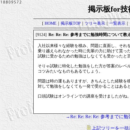
掲示板for
[
HOME
｜
掲示板TOP
｜
ツリー表示
｜
一覧表示
｜
Re: Re: Re: 参考までに勉強時間について
[9124]
入社以来様々な経験を積み、問題に直面し、それ
乗り越えられなかった時に先輩の力に助けて貰っ
試験に受かるための勉強はしなくても受かったと
そりゃ試験に特化した勉強をした方が答案のレベ
コツみたいなものもあるでしょう。
問題は時の運もありますが、きちんとした経験を
対して勉強をしなくても一発で受かることはある
口頭試験はオンラインでの講座を受けましたがね
→Re: Re: Re: Re: 参
上記ツリーを一括