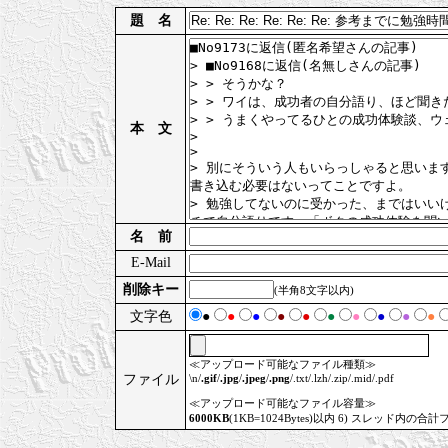
題 名
本 文
名 前
E-Mail
削除キー
(半角8文字以内)
文字色
●
●
●
●
●
●
●
●
●
●
≪アップロード可能なファイル種類≫
ファイル
\n/
.gif
/
.jpg
/
.jpeg
/
.png
/.txt/.lzh/.zip/.mid/.pdf
≪アップロード可能なファイル容量≫
6000KB
(1KB=1024Bytes)以内 6) スレッド内の合計