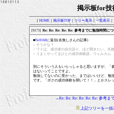
掲示板for
[
HOME
｜
掲示板TOP
｜
ツリー表示
｜
一覧表示
｜
Re: Re: Re: Re: Re: 参考までに勉強
[9173]
■
No9168
に返信(名無しさんの記事)
> そうかな？
> ワイは、成功者の自分語り、ほど聞きたい。失
> うまくやってるひとの成功体験談、ウェルカム
別にそういう人もいらっしゃると思いますが、「
はないってことですよ。
勉強してないのに受かった、まではいいけど、勉
です。「ボクの成功体験を聞いて！！」とかスレ
→Re: Re: Re: Re: Re: 
上記ツリーを一括