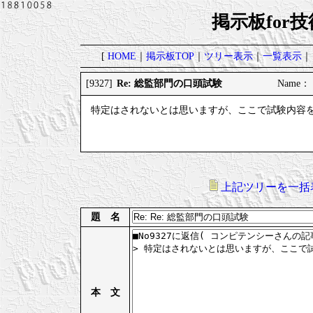
掲示板for
[
HOME
｜
掲示板TOP
｜
ツリー表示
｜
一覧表示
｜
Re: 総監部門の口頭試験
[9327]
Name： 
特定はされないとは思いますが、ここで試験内容
上記ツリーを一括
題 名
本 文