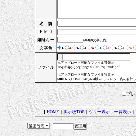
名 前
E-Mail
削除キー
(半角8文字以内)
文字色
●
●
●
●
●
●
●
●
●
●
≪アップロード可能なファイル種類≫
ファイル
\n/
.gif
/
.jpg
/
.jpeg
/
.png
/.txt/.lzh/.zip/.mid/.pdf
≪アップロード可能なファイル容量≫
6000KB
(1KB=1024Bytes)以内 6) スレッド内の合計
プ
[
HOME
｜
掲示板TOP
｜
ツリー表示
｜
一覧表示
｜