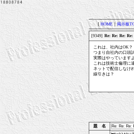
[
HOME
｜
掲示板TO
Re: Re: Re:
[9349]
これは、社内はOK？
つまり自社内の口頭
実際はやっています
これは技術士倫理に
ネットで配信しなけれ
線引きは？
題 名