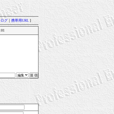
去ログ
｜
携帯用URL
]
:01