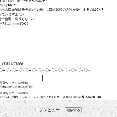
(半角8文字以内)
●
●
●
●
●
●
●
●
●
●
●
●
●
●
可能なファイル種類≫
/
.png
/.txt/.lzh/.zip/.mid/.pdf
可能なファイル容量≫
=1024Bytes)以内 6) スレッド内の合計ファイルサイズ:[0/6000KB]
残り:[6000KB]
プレビュー