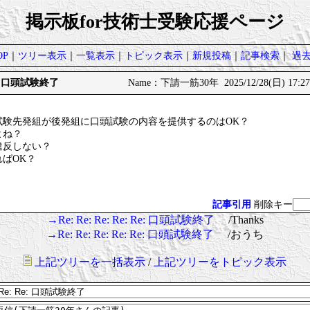
掲示板for技術士受験応援ページ
P
｜
ツリー表示
｜
一覧表示
｜
トピック表示
｜
新規投稿
｜
記事検索
｜
過
 Re: 口頭試験終了
Name：下請一筋30年 2025/12/28(日) 17:27
試験先発組が後発組に口頭試験の内容を提供するのはOK？
よね？
違反しない？
ばOK？
記事引用
削除キー
→Re: Re: Re: Re: Re: 口頭試験終了
/Thanks
→Re: Re: Re: Re: Re: 口頭試験終了
/おうち
上記ツリーを一括表示
/
上記ツリーをトピック表示