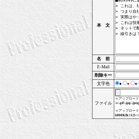
本 文
名 前
E-Mail
削除キー
文字色
●
●
●
≪アップロード
ファイル
\n/
.gif
/
.jpg
/
.jpeg
≪アップロード
6000KB
(1KB