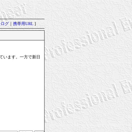
去ログ
｜
携帯用URL
]
ています。一方で新日