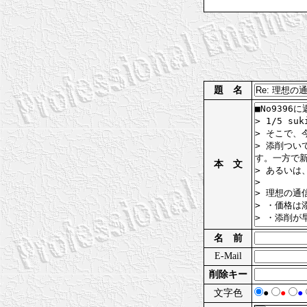
題 名
本 文
名 前
E-Mail
削除キー
文字色
●
●
●