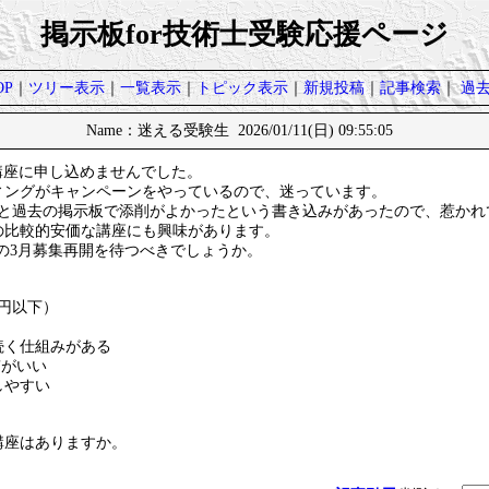
掲示板for技術士受験応援ページ
P
｜
ツリー表示
｜
一覧表示
｜
トピック表示
｜
新規投稿
｜
記事検索
｜
過
Name：迷える受験生 2026/01/11(日) 09:55:05
塾の添削講座に申し込めませんでした。
ィングがキャンペーンをやっているので、迷っています。
下と過去の掲示板で添削がよかったという書き込みがあったので、惹かれ
の比較的安価な講座にも興味があります。
ki塾の3月募集再開を待つべきでしょうか。
円以下）
続く仕組みがある
質がいい
しやすい
講座はありますか。