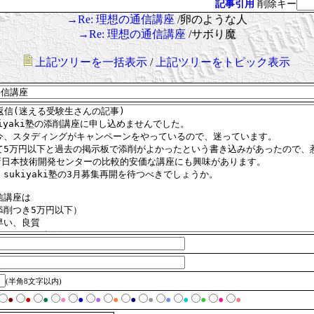
記事引用
削除キー
→Re: 理想の通信講座
/卵のような人
→Re: 理想の通信講座
/サボり魔
上記ツリーを一括表示
/
上記ツリーをトピック表示
(半角8文字以内)
●
●
●
●
●
●
●
●
●
●
●
●
●
●