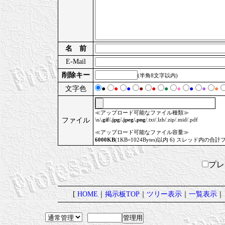
名 前
E-Mail
削除キー
(半角8文字以内)
文字色
●
●
●
●
●
●
●
●
●
●
≪アップロード可能なファイル種類≫
ファイル
\n/
.gif
/
.jpg
/
.jpeg
/
.png
/.txt/.lzh/.zip/.mid/.pdf
≪アップロード可能なファイル容量≫
6000KB
(1KB=1024Bytes)以内 6) スレッド内の合計
プ
[
HOME
｜
掲示板TOP
｜
ツリー表示
｜
一覧表示
｜