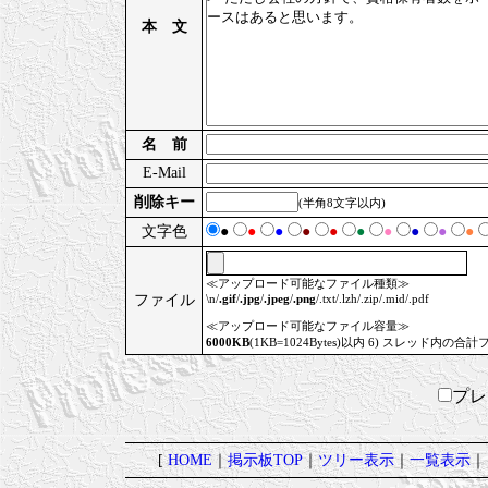
本 文
名 前
E-Mail
削除キー
(半角8文字以内)
文字色
●
●
●
●
●
●
●
●
●
●
≪アップロード可能なファイル種類≫
ファイル
\n/
.gif
/
.jpg
/
.jpeg
/
.png
/.txt/.lzh/.zip/.mid/.pdf
≪アップロード可能なファイル容量≫
6000KB
(1KB=1024Bytes)以内 6) スレッド内の合計
プ
[
HOME
｜
掲示板TOP
｜
ツリー表示
｜
一覧表示
｜