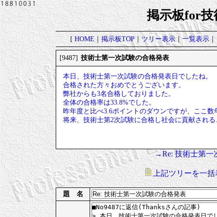
掲示板for
[
HOME
｜
掲示板TOP
｜
ツリー表示
｜
一覧表示
｜
技術士第一次試験の合格発表
[9487]
本日、技術士第一次試験の合格発表日でしたね。
合格された方々おめでとうございます。
弊社からも3名合格しておりました。
全体の合格率は33.8%でした。
昨年度と比べ3.6ポイントのダウンですが、ここ数
将来、技術士第2次試験に合格し社会に貢献される
→Re: 技術士第
上記ツリーを一括
題 名