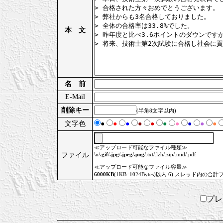
本 文
名 前
E-Mail
削除キー
(半角8文字以内)
文字色
●
●
●
●
●
●
●
●
●
●
≪アップロード可能なファイル種類≫
ファイル
\n/
.gif
/
.jpg
/
.jpeg
/
.png
/.txt/.lzh/.zip/.mid/.pdf
≪アップロード可能なファイル容量≫
6000KB
(1KB=1024Bytes)以内 6) スレッド内の合計
プ