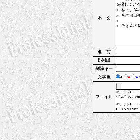
本 文
名 前
E-Mail
削除キー
文字色
●
●
●
≪アップロード
ファイル
\n/
.gif
/
.jpg
/
.jpeg
≪アップロード
6000KB
(1KB