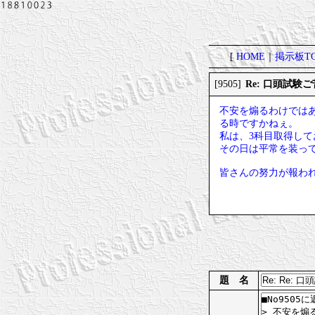
[
HOME
｜
掲示板TO
Re: 口頭試験
[9505]
不安を煽るわけでは
る時ですかねぇ。
私は、3科目取得して
その日は平常を装っ
皆さんの努力が報わ
題 名