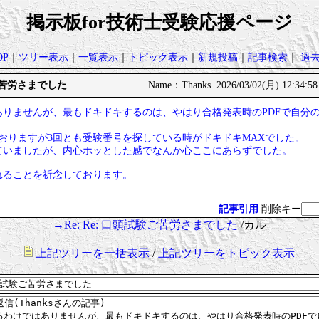
掲示板for技術士受験応援ページ
P
｜
ツリー表示
｜
一覧表示
｜
トピック表示
｜
新規投稿
｜
記事検索
｜
過
ご苦労さまでした
Name：Thanks 2026/03/02(月) 12:34:5
ありませんが、最もドキドキするのは、やはり合格発表時のPDFで自分
おりますが3回とも受験番号を探している時がドキドキMAXでした。
ていましたが、内心ホッとした感でなんか心ここにあらずでした。
れることを祈念しております。
記事引用
削除キー
→Re: Re: 口頭試験ご苦労さまでした
/カル
上記ツリーを一括表示
/
上記ツリーをトピック表示