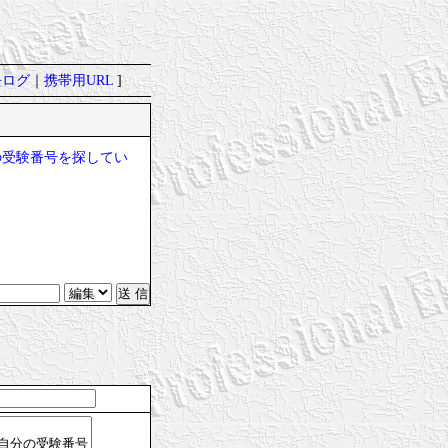
去ログ
｜
携帯用URL
]
8
の受験番号を探してい