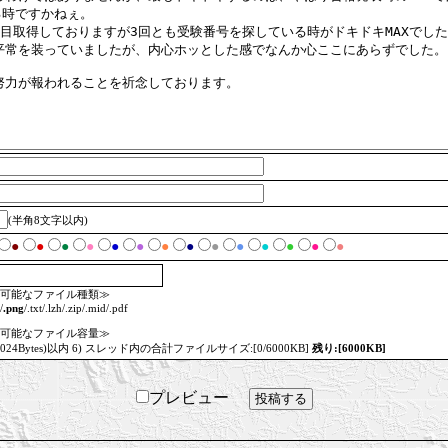
(半角8文字以内)
●
●
●
●
●
●
●
●
●
●
●
●
●
●
可能なファイル種類≫
/
.png
/.txt/.lzh/.zip/.mid/.pdf
可能なファイル容量≫
=1024Bytes)以内 6) スレッド内の合計ファイルサイズ:[0/6000KB]
残り:[6000KB]
プレビュー