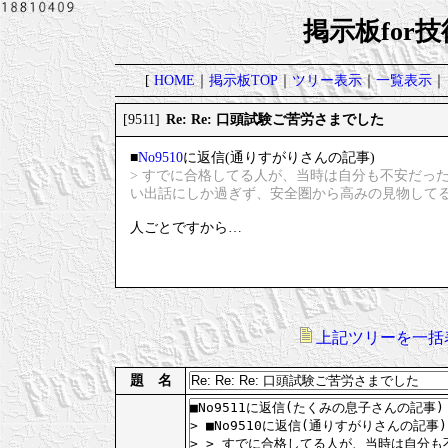
掲示板for
[
HOME
｜
掲示板TOP
｜
ツリー表示
｜
一覧表示
｜
Re: Re: 口頭試験ご苦労さまでした
[9511]
■
No9510
に返信(通りすがりさんの記事)
> すでに合格してる人が、当時は自分も不安だっ
い出話にしか過ぎず、安全圏から高みの見物して
人ごとですから…
上記ツリーを一括
題 名