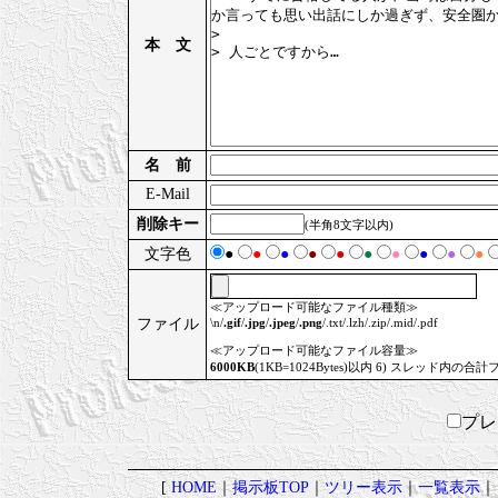
本 文
名 前
E-Mail
削除キー
(半角8文字以内)
文字色
●
●
●
●
●
●
●
●
●
●
≪アップロード可能なファイル種類≫
ファイル
\n/
.gif
/
.jpg
/
.jpeg
/
.png
/.txt/.lzh/.zip/.mid/.pdf
≪アップロード可能なファイル容量≫
6000KB
(1KB=1024Bytes)以内 6) スレッド内の合計
プ
[
HOME
｜
掲示板TOP
｜
ツリー表示
｜
一覧表示
｜