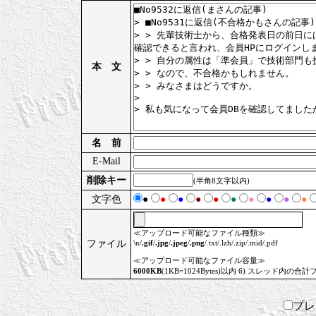
本 文
名 前
E-Mail
削除キー
(半角8文字以内)
文字色
●
●
●
●
●
●
●
●
●
●
≪アップロード可能なファイル種類≫
ファイル
\n/
.gif
/
.jpg
/
.jpeg
/
.png
/.txt/.lzh/.zip/.mid/.pdf
≪アップロード可能なファイル容量≫
6000KB
(1KB=1024Bytes)以内 6) スレッド内の合計
プ