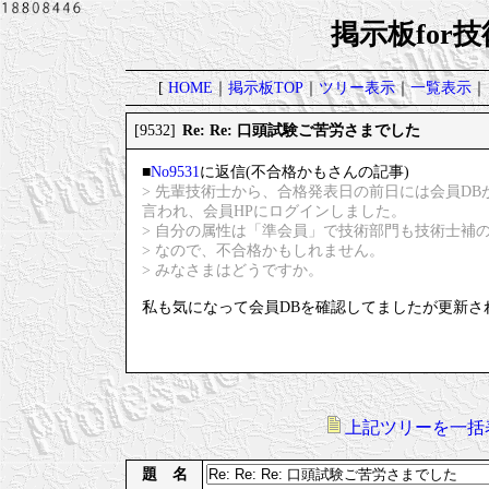
掲示板for
[
HOME
｜
掲示板TOP
｜
ツリー表示
｜
一覧表示
｜
Re: Re: 口頭試験ご苦労さまでした
[9532]
■
No9531
に返信(不合格かもさんの記事)
> 先輩技術士から、合格発表日の前日には会員D
言われ、会員HPにログインしました。
> 自分の属性は「準会員」で技術部門も技術士補
> なので、不合格かもしれません。
> みなさまはどうですか。
私も気になって会員DBを確認してましたが更新さ
上記ツリーを一括
題 名