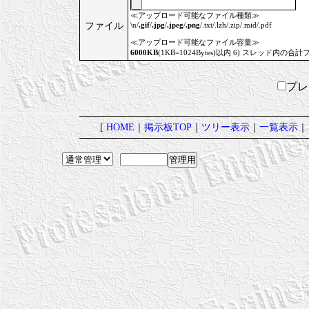
≪アップロード可能なファイル種類≫
ファイル
\n/
.gif
/
.jpg
/
.jpeg
/
.png
/.txt/.lzh/.zip/.mid/.pdf
≪アップロード可能なファイル容量≫
6000KB
(1KB=1024Bytes)以内 6) スレッド内の合計
プ
[
HOME
｜
掲示板TOP
｜
ツリー表示
｜
一覧表示
｜