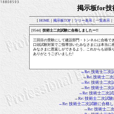
掲示板for
[
HOME
｜
掲示板TOP
｜
ツリー表示
｜
一覧表示
｜
技術士二次試験に合格しましたー!!
[9544]
三回目の受験にして建設部門・トンネルに合格で
口頭試験対策でご指導頂いたみなさまには本当に
みなさまに恩返しができるよう、これからも頑張
ありがとうございました!
→Re: 技術士二
→Re: 技術士二
→Re: 技術士二
→Re: 技術士二
→Re: 技術士二次
→Re: 技術士二次試
→Re: 技術士二次試験に合格
→Re: 技術士二