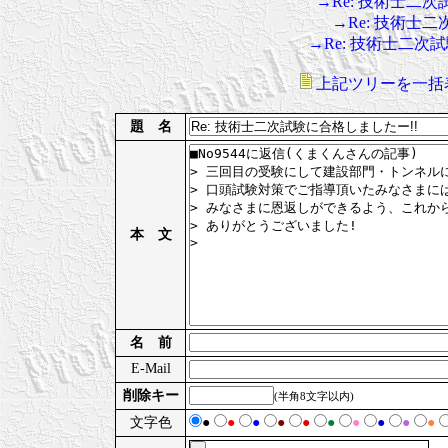
→Re: 技術士二
→Re: 技術士
→Re: 技術士二次
上記ツリーを一括
題 名
本 文
名 前
E-Mail
削除キー
(半角8文字以内)
文字色
●
●
●
●
●
●
●
●
●
●