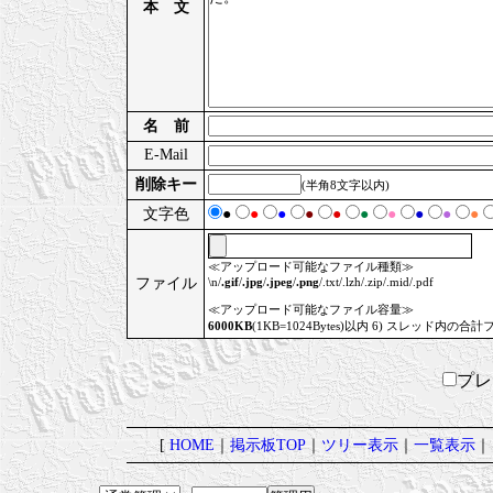
本 文
名 前
E-Mail
削除キー
(半角8文字以内)
文字色
●
●
●
●
●
●
●
●
●
●
≪アップロード可能なファイル種類≫
ファイル
\n/
.gif
/
.jpg
/
.jpeg
/
.png
/.txt/.lzh/.zip/.mid/.pdf
≪アップロード可能なファイル容量≫
6000KB
(1KB=1024Bytes)以内 6) スレッド内の合計
プ
[
HOME
｜
掲示板TOP
｜
ツリー表示
｜
一覧表示
｜