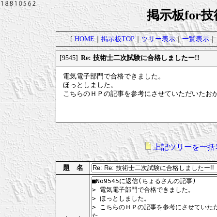
掲示板for
[
HOME
｜
掲示板TOP
｜
ツリー表示
｜
一覧表示
｜
Re: 技術士二次試験に合格しましたー!!
[9545]
電気電子部門で合格できました。
ほっとしました。
こちらのＨＰの記事を参考にさせていただいたお
上記ツリーを一括
題 名