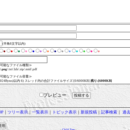
(半角8文字以内)
●
●
●
●
●
●
●
●
●
●
●
●
●
●
可能なファイル種類≫
/
.png
/.txt/.lzh/.zip/.mid/.pdf
可能なファイル容量≫
=1024Bytes)以内 6) スレッド内の合計ファイルサイズ:[0/6000KB]
残り:[6000KB]
プレビュー
P
｜
ツリー表示
｜
一覧表示
｜
トピック表示
｜
新規投稿
｜
記事検索
｜
過
-
Child Tree
-