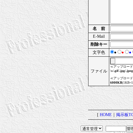
名 前
E-Mail
削除キー
文字色
●
●
●
≪アップロード
ファイル
\n/
.gif
/
.jpg
/
.jpeg
≪アップロード
6000KB
(1KB
[
HOME
｜
掲示板TO