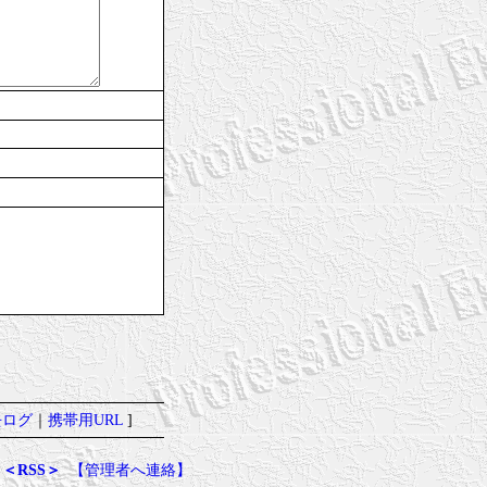
去ログ
｜
携帯用URL
]
＜RSS＞
【管理者へ連絡】