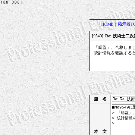
[
HOME
｜
掲示板TO
Re: 技術士二
[9549]
「総監」、合格しま
統計情報を確認する
題 名
本 文