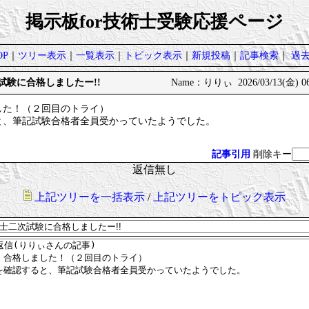
掲示板for技術士受験応援ページ
P
｜
ツリー表示
｜
一覧表示
｜
トピック表示
｜
新規投稿
｜
記事検索
｜
過
次試験に合格しましたー!!
Name：りりぃ 2026/03/13(金) 06
した！（２回目のトライ）
と、筆記試験合格者全員受かっていたようでした。
記事引用
削除キー
返信無し
上記ツリーを一括表示
/
上記ツリーをトピック表示