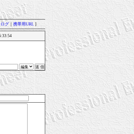
去ログ
｜
携帯用URL
]
:33:54