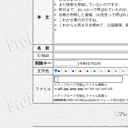
本 文
名 前
E-Mail
削除キー
(半角8文字以内)
文字色
●
●
●
●
●
●
●
●
●
●
≪アップロード可能なファイル種類≫
ファイル
\n/
.gif
/
.jpg
/
.jpeg
/
.png
/.txt/.lzh/.zip/.mid/.pdf
≪アップロード可能なファイル容量≫
6000KB
(1KB=1024Bytes)以内 6) スレッド内の合計
プ