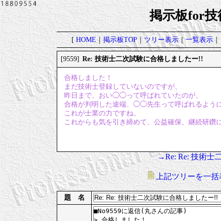
掲示板for
[
HOME
｜
掲示板TOP
｜
ツリー表示
｜
一覧表示
｜
Re: 技術士二次試験に合格しましたー!!
[9559]
合格しました！
まだ技術士登録していないのですが、
昨日まで、おい◯◯って呼ばれていたのが、
合格が判明した途端、◯◯先生って呼ばれるよう
これが士業の力ですね。
これからも気を引き締めて、公益確保、継続研鑽
→Re: Re: 技
上記ツリーを一括
題 名