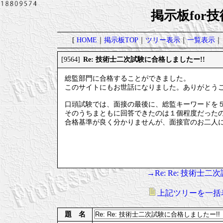
掲示板for
[
HOME
｜
掲示板TOP
｜
ツリー表示
｜
一覧表示
｜
Re: 技術士二次試験に合格しましたー!!
[9564]
総監部門に合格することができました。
このサイトにもお世話になりました。ありがとう
口頭試験では、面接の最後に、総監キーワードを
そのうちまともに回答できたのは１個程度だった
合格基準が良く分かりませんが、面接官のお二人
→Re: Re: 技術士
上記ツリーを一括
題 名