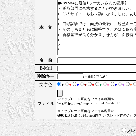
本 文
名 前
E-Mail
削除キー
(半角8文字以内)
文字色
●
●
●
●
●
●
●
●
●
●
≪アップロード可能なファイル種類≫
ファイル
\n/
.gif
/
.jpg
/
.jpeg
/
.png
/.txt/.lzh/.zip/.mid/.pdf
≪アップロード可能なファイル容量≫
6000KB
(1KB=1024Bytes)以内 6) スレッド内の合計
プ