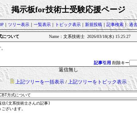
掲示板for技術士受験応援ページ
P
｜
ツリー表示
｜
一覧表示
｜
トピック表示
｜
新規投稿
｜
記事検索
｜
過
T方式について
Name：文系技術士 2026/03/18(水) 15:25:27
す。
記事引用
削除キー
返信無し
上記ツリーを一括表示
/
上記ツリーをトピック表示