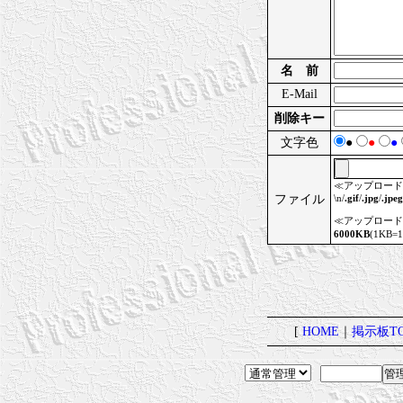
名 前
E-Mail
削除キー
文字色
●
●
●
≪アップロード
ファイル
\n/
.gif
/
.jpg
/
.jpeg
≪アップロード
6000KB
(1KB
[
HOME
｜
掲示板TO