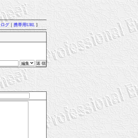
去ログ
｜
携帯用URL
]