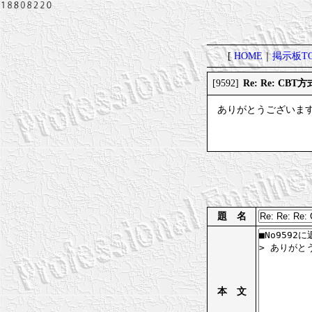
[
HOME
｜
掲示板TO
Re: Re: CB
[9592]
ありがとうございま
題 名
本 文