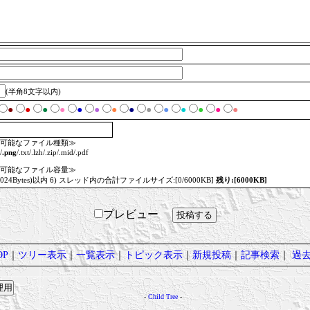
(半角8文字以内)
●
●
●
●
●
●
●
●
●
●
●
●
●
●
可能なファイル種類≫
/
.png
/.txt/.lzh/.zip/.mid/.pdf
可能なファイル容量≫
=1024Bytes)以内 6) スレッド内の合計ファイルサイズ:[0/6000KB]
残り:[6000KB]
プレビュー
P
｜
ツリー表示
｜
一覧表示
｜
トピック表示
｜
新規投稿
｜
記事検索
｜
過
-
Child Tree
-