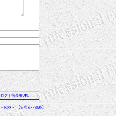
去ログ
｜
携帯用URL
]
＜RSS＞
【管理者へ連絡】