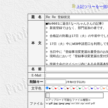
上記ツリーを一括
題 名
本 文
名 前
E-Mail
削除キー
(半角8文字以内)
文字色
●
●
●
●
●
●
●
●
●
●
≪アップロード可能なファイル種類≫
ファイル
\n/
.gif
/
.jpg
/
.jpeg
/
.png
/.txt/.lzh/.zip/.mid/.pdf