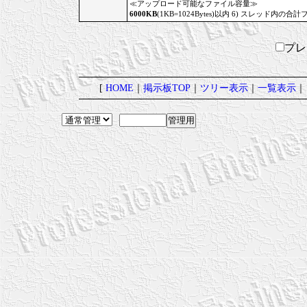
≪アップロード可能なファイル容量≫
6000KB
(1KB=1024Bytes)以内 6) スレッド内の合計
プ
[
HOME
｜
掲示板TOP
｜
ツリー表示
｜
一覧表示
｜