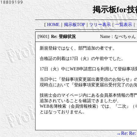
掲示板for
[
HOME
｜
掲示板TOP
｜
ツリー表示
｜
一覧表示
｜
Re: 登録状況
[9601]
Name：なべちゃん 202
新規登録ではなく、部門追加の者です。
合格証の到着は17日（火）の午前中でした。
17日（火）中にWEB申請窓口を利用して登録事
当日中に『登録事項変更届出書受信のお知らせ』
現時点において『登録事項変更届出受付完了のお
技術士会のマイページ内にある会員基本情報の専
追加されていることを確認できましたが、
WEB名簿検索（会員情報検索）では、『二次』（
とはなっておりません。
→Re: R