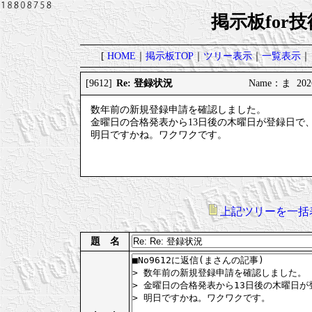
掲示板for
[
HOME
｜
掲示板TOP
｜
ツリー表示
｜
一覧表示
｜
Re: 登録状況
[9612]
Name：ま 2026/
数年前の新規登録申請を確認しました。
金曜日の合格発表から13日後の木曜日が登録日で
明日ですかね。ワクワクです。
上記ツリーを一括
題 名