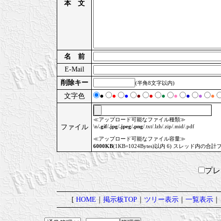
本 文
名 前
E-Mail
削除キー
(半角8文字以内)
文字色
●
●
●
●
●
●
●
●
●
●
≪アップロード可能なファイル種類≫
ファイル
\n/
.gif
/
.jpg
/
.jpeg
/
.png
/.txt/.lzh/.zip/.mid/.pdf
≪アップロード可能なファイル容量≫
6000KB
(1KB=1024Bytes)以内 6) スレッド内の合計
プ
[
HOME
｜
掲示板TOP
｜
ツリー表示
｜
一覧表示
｜