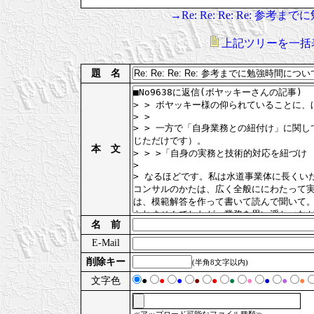
→Re: Re: Re: Re: 
上記ツリーを一括
題 名
本 文
名 前
E-Mail
削除キー
(半角8文字以内)
文字色
●
●
●
●
●
●
●
●
●
●