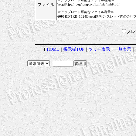
≪アップロード可能なファイル種類≫
ファイル
\n/
.gif
/
.jpg
/
.jpeg
/
.png
/.txt/.lzh/.zip/.mid/.pdf
≪アップロード可能なファイル容量≫
6000KB
(1KB=1024Bytes)以内 6) スレッド内の合計
プ
[
HOME
｜
掲示板TOP
｜
ツリー表示
｜
一覧表示
｜