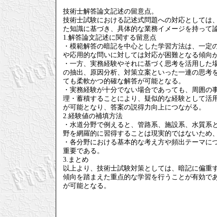
技術士解答論文記述の留意点。
技術士試験における記述式問題への対応としては
た知識に基づき、具体的な業務イメージを持って
1.解答論文記述に関する留意点
・模範解答の暗記を中心とした学習方法は、一定
や応用的な問いに対しては対応が困難となる傾向
・一方、実務経験やそれに基づく思考を活用した
の抽出、原因分析、対策立案といった一連の思考
ても柔軟かつ的確な解答が可能となる。
・実務経験が十分でない場合であっても、周囲の
理・蓄積することにより、疑似的な経験として活
が可能となり、答案の説得力向上につながる。
2.経験値の補填方法
・水道分野で例えると、管路系、施設系、水質系
野を網羅的に習得することは現実的ではないため
・各分野における基本的な考え方や頻出テーマに
重要である。
3.まとめ
以上より、技術士試験対策としては、暗記に偏重
傾向を踏まえた重点的な学習を行うことが有効で
が可能となる。