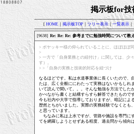
掲示板for
[
HOME
｜
掲示板TOP
｜
ツリー表示
｜
一覧表示
｜
Re: Re: Re: 参考までに勉強時間について
[9638]
> ボヤッキー様の仰られていることに、ほぼほぼ
>
> 一方で「自身業務との紐付け」に関しては、少
す）。
> >「自身の実務と技術的対応を紐づけ
なるほどです。私は水道事業体に長くいたので、
たは、広く全般ににわたって実務はないかもしれ
いて読んで聞いて。。。そんな勉強を方法でした
かべながら書くと結構すらすら解答できたもので
今も社内や大学で指導しておりますが、暗記によ
歴然とちがいました。実際の実務経験でなくとも
と思っています。
ちなみに私は上水ですが、管路や施設を専門にす
てを網羅しようとせずある程度、過去問から傾向