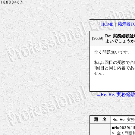
[
HOME
｜
掲示板TO
Re: 実務経
[9639]
よいでしょうか
全く問題無いです。
私は2回目の受験で合
1回目と同じ内容で
せん。
→Re: Re: 
題 名