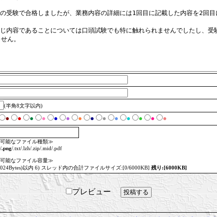
(半角8文字以内)
●
●
●
●
●
●
●
●
●
●
●
●
●
●
可能なファイル種類≫
/
.png
/.txt/.lzh/.zip/.mid/.pdf
可能なファイル容量≫
=1024Bytes)以内 6) スレッド内の合計ファイルサイズ:[0/6000KB]
残り:[6000KB]
プレビュー