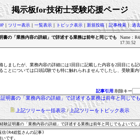
掲示板for技術士受験応援ページ
P
｜
ツリー表示
｜
一覧表示
｜
トピック表示
｜
新規投稿
｜
記事検索
｜
過
験証明書の「業務内容の詳細」で詳述する業務は前年と同じでも
Name：R4
17:31:52
格しましたが、業務内容の詳細には1回目に記載した内容を2回目にも記
あることについては口頭試験でも特に触れられませんでしたし、受験案内
記事引用
削除キー
実務経験証明書の「業務内容の詳細」で詳述する業務は前年と同じでも
上記ツリーを一括表示
/
上記ツリーをトピック表示