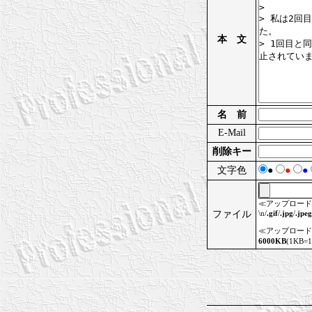
本 文
名 前
E-Mail
削除キー
文字色
●
●
●
≪アップロード
ファイル
\n/
.gif
/
.jpg
/
.jpeg
≪アップロード
6000KB
(1KB