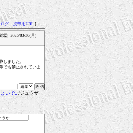
去ログ
｜
携帯用URL
]
総監 2026/03/30(月)
載しました。
等でも禁止されていま
よいで..
/ジュウザ