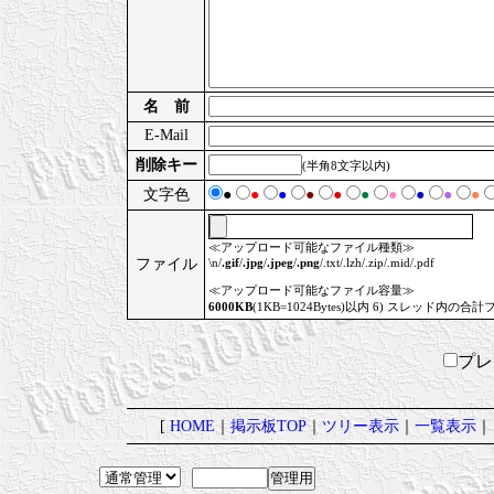
名 前
E-Mail
削除キー
(半角8文字以内)
文字色
●
●
●
●
●
●
●
●
●
●
≪アップロード可能なファイル種類≫
ファイル
\n/
.gif
/
.jpg
/
.jpeg
/
.png
/.txt/.lzh/.zip/.mid/.pdf
≪アップロード可能なファイル容量≫
6000KB
(1KB=1024Bytes)以内 6) スレッド内の合計
プ
[
HOME
｜
掲示板TOP
｜
ツリー表示
｜
一覧表示
｜