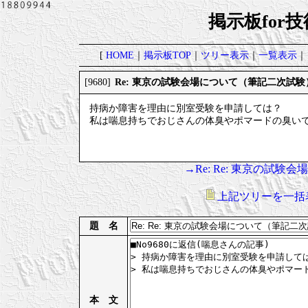
掲示板for
[
HOME
｜
掲示板TOP
｜
ツリー表示
｜
一覧表示
｜
Re: 東京の試験会場について（筆記二次試験
[9680]
持病か障害を理由に別室受験を申請しては？
私は喘息持ちでおじさんの体臭やポマードの臭い
→Re: Re: 東京の試
上記ツリーを一括
題 名
本 文