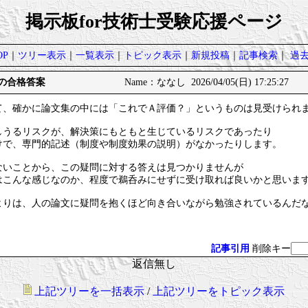
掲示板for技術士受験応援ページ
P
｜
ツリー表示
｜
一覧表示
｜
トピック表示
｜
新規投稿
｜
記事検索
｜
過
塾の合格答案
Name：ななし 2026/04/05(日) 17:25:27
て、確かに論文集の中には「これでＡ評価？」というものは見受けられ
しうるリスクが、解決策にもともと生じているリスクであったり
けで、専門的記述（制度や制度効果の説明）がなかったりします。
ないことから、この疑問に対する答えは見つかりませんが
はこんな感じなのか、程度で鵜呑みにせずに受け取れば良いかと思いま
よりは、人の論文に疑問を抱くほど向き合いながら勉強されているんだ
記事引用
削除キー
返信無し
上記ツリーを一括表示
/
上記ツリーをトピック表示