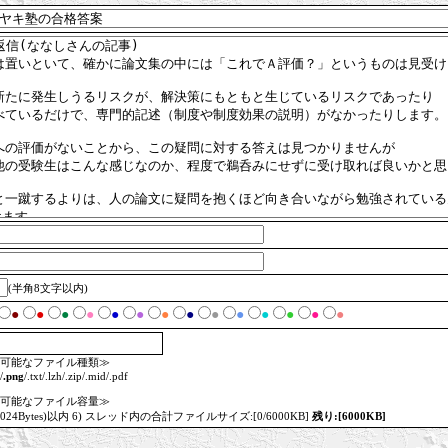
(半角8文字以内)
●
●
●
●
●
●
●
●
●
●
●
●
●
●
可能なファイル種類≫
/
.png
/.txt/.lzh/.zip/.mid/.pdf
可能なファイル容量≫
=1024Bytes)以内 6) スレッド内の合計ファイルサイズ:[0/6000KB]
残り:[6000KB]