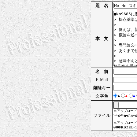
題 名
本 文
名 前
E-Mail
削除キー
文字色
●
●
●
≪アップロード
ファイル
\n/
.gif
/
.jpg
/
.jpeg
≪アップロード
6000KB
(1KB