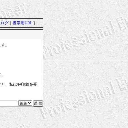
去ログ
｜
携帯用URL
]
ます。
す。
なと、私は好印象を受