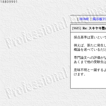
[
HOME
｜
掲示板TO
Re: スキヤキ
[9685]
採点基準は置いとい
例えば、新たに発生
概論を述べているだ
専門論文への評価が
あくまで他の受験生
意味不明と一蹴する
けます。