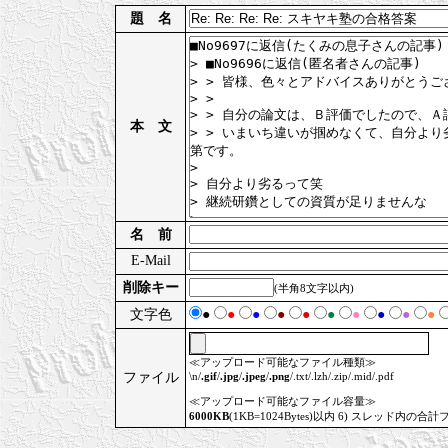
題 名
本 文
名 前
E-Mail
削除キー
(半角8文字以内)
文字色
●
●
●
●
●
●
●
●
●
●
≪アップロード可能なファイル種類≫
ファイル
\n/
.gif
/
.jpg
/
.jpeg
/
.png
/.txt/.lzh/.zip/.mid/.pdf
≪アップロード可能なファイル容量≫
6000KB
(1KB=1024Bytes)以内 6) スレッド内の合計