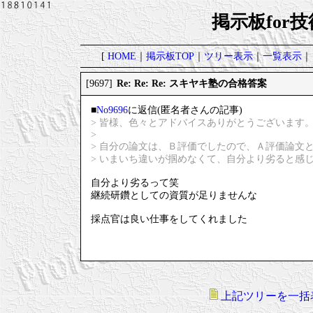
掲示板for
[
HOME
｜
掲示板TOP
｜
ツリー表示
｜
一覧表示
｜
Re: Re: Re: スキヤキ塾の合格答案
[9697]
■
No9696
に返信(匿名者さんの記事)
> 皆様、色々とアドバイスありがとうございます
>
> 自分の論文は、Ｂ評価でしたので、Ａ評価論文
> いまいち違いが掴めなくて、自分より劣ると感
自分より劣るって笑
継続研鑽としての資質が足りませんな
採点官は良い仕事をしてくれました
上記ツリーを一括