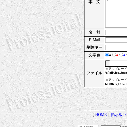
本 文
名 前
E-Mail
削除キー
文字色
●
●
●
≪アップロード
ファイル
\n/
.gif
/
.jpg
/
.jpeg
≪アップロード
6000KB
(1KB
[
HOME
｜
掲示板TO