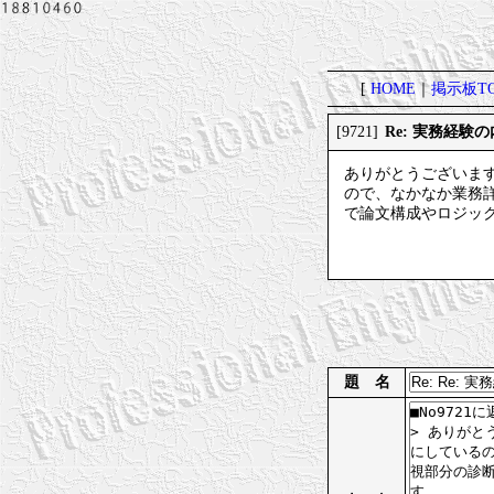
[
HOME
｜
掲示板TO
Re: 実務経験
[9721]
ありがとうございま
ので、なかなか業務
で論文構成やロジッ
題 名