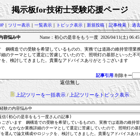
掲示板for技術士受験応援ページ
P
｜
ツリー表示
｜
一覧表示
｜
トピック表示
｜
新規投稿
｜
記事検索
｜
過
の内容悩み中
Name：初心の是非をもう一度 2026/04/11(土) 06:45
す 鋼構造での受験を希望しているものの、実務では道路の維持管理業
詳細のテーマとして選定に苦慮していたので、照明灯の基部といった不
クを、検討してきました。貴重なアドバイスありがとうございます
記事引用
削除キー
返信無し
上記ツリーを一括表示
/
上記ツリーをトピック表示