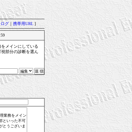
去ログ
｜
携帯用URL
]
:59
務をメインにしている
可視部分の診断を選ん