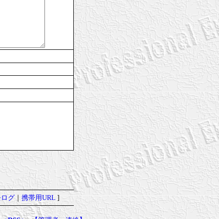
去ログ
｜
携帯用URL
]