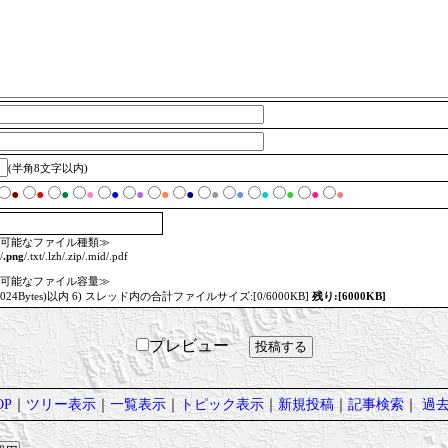
(半角8文字以内)
●
●
●
●
●
●
●
●
●
●
●
●
●
●
可能なファイル種類≫
/
.png
/.txt/.lzh/.zip/.mid/.pdf
可能なファイル容量≫
=1024Bytes)以内 6) スレッド内の合計ファイルサイズ:[0/6000KB]
残り:[6000KB]
プレビュー
P
｜
ツリー表示
｜
一覧表示
｜
トピック表示
｜
新規投稿
｜
記事検索
｜
過